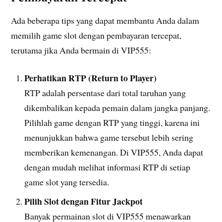
Ada beberapa tips yang dapat membantu Anda dalam
memilih game slot dengan pembayaran tercepat,
terutama jika Anda bermain di VIP555:
Perhatikan RTP (Return to Player)
RTP adalah persentase dari total taruhan yang
dikembalikan kepada pemain dalam jangka panjang.
Pilihlah game dengan RTP yang tinggi, karena ini
menunjukkan bahwa game tersebut lebih sering
memberikan kemenangan. Di VIP555, Anda dapat
dengan mudah melihat informasi RTP di setiap
game slot yang tersedia.
Pilih Slot dengan Fitur Jackpot
Banyak permainan slot di VIP555 menawarkan