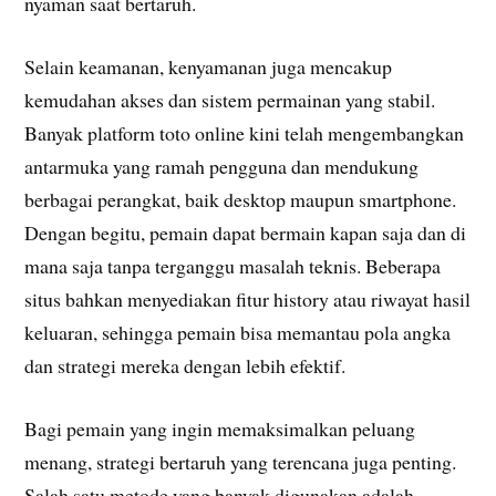
nyaman saat bertaruh.
Selain keamanan, kenyamanan juga mencakup
kemudahan akses dan sistem permainan yang stabil.
Banyak platform toto online kini telah mengembangkan
antarmuka yang ramah pengguna dan mendukung
berbagai perangkat, baik desktop maupun smartphone.
Dengan begitu, pemain dapat bermain kapan saja dan di
mana saja tanpa terganggu masalah teknis. Beberapa
situs bahkan menyediakan fitur history atau riwayat hasil
keluaran, sehingga pemain bisa memantau pola angka
dan strategi mereka dengan lebih efektif.
Bagi pemain yang ingin memaksimalkan peluang
menang, strategi bertaruh yang terencana juga penting.
Salah satu metode yang banyak digunakan adalah