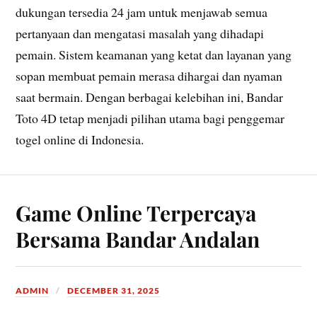
dukungan tersedia 24 jam untuk menjawab semua
pertanyaan dan mengatasi masalah yang dihadapi
pemain. Sistem keamanan yang ketat dan layanan yang
sopan membuat pemain merasa dihargai dan nyaman
saat bermain. Dengan berbagai kelebihan ini, Bandar
Toto 4D tetap menjadi pilihan utama bagi penggemar
togel online di Indonesia.
Game Online Terpercaya
Bersama Bandar Andalan
ADMIN
DECEMBER 31, 2025