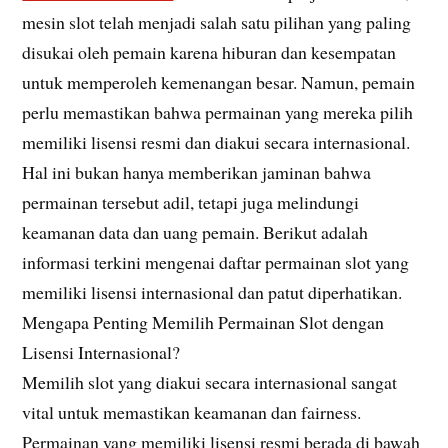
mesin slot telah menjadi salah satu pilihan yang paling
disukai oleh pemain karena hiburan dan kesempatan
untuk memperoleh kemenangan besar. Namun, pemain
perlu memastikan bahwa permainan yang mereka pilih
memiliki lisensi resmi dan diakui secara internasional.
Hal ini bukan hanya memberikan jaminan bahwa
permainan tersebut adil, tetapi juga melindungi
keamanan data dan uang pemain. Berikut adalah
informasi terkini mengenai daftar permainan slot yang
memiliki lisensi internasional dan patut diperhatikan.
Mengapa Penting Memilih Permainan Slot dengan
Lisensi Internasional?
Memilih slot yang diakui secara internasional sangat
vital untuk memastikan keamanan dan fairness.
Permainan yang memiliki lisensi resmi berada di bawah