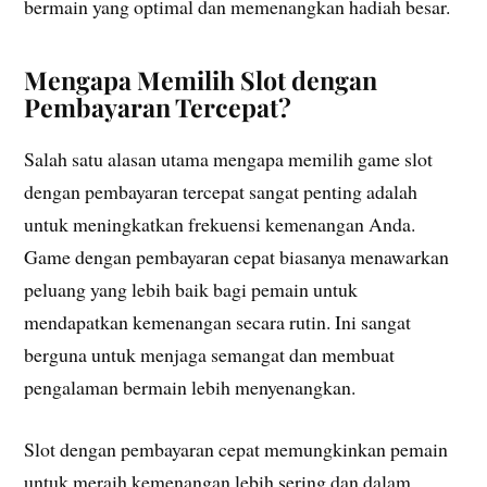
bermain yang optimal dan memenangkan hadiah besar.
Mengapa Memilih Slot dengan
Pembayaran Tercepat?
Salah satu alasan utama mengapa memilih game slot
dengan pembayaran tercepat sangat penting adalah
untuk meningkatkan frekuensi kemenangan Anda.
Game dengan pembayaran cepat biasanya menawarkan
peluang yang lebih baik bagi pemain untuk
mendapatkan kemenangan secara rutin. Ini sangat
berguna untuk menjaga semangat dan membuat
pengalaman bermain lebih menyenangkan.
Slot dengan pembayaran cepat memungkinkan pemain
untuk meraih kemenangan lebih sering dan dalam