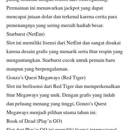
Permainan ini menawarkan jackpot yang dapat
mencapai jutaan dolar dan terkenal karena cerita para
pemenangnya yang sering meraih hadiah besar.
Starburst (NetEnt)
Slot ini memiliki lisensi dari NetEnt dan sangat disukai
karena desain grafis yang menarik serta fitur respin yang
menguntungkan. Starburst cocok untuk pemain baru
maupun yang berpengalaman.
Gonzo’s Quest Megaways (Red Tiger)
Slot ini berlisensi dari Red Tiger dan memperkenalkan
fitur Megaways yang unik. Dengan grafis yang indah
dan peluang menang yang tinggi, Gonzo’s Quest
Megaways menjadi pilihan utama tahun ini.
Book of Dead (Play’n GO)
Slot dari Play’n GO ini memiliki lisensi internasional