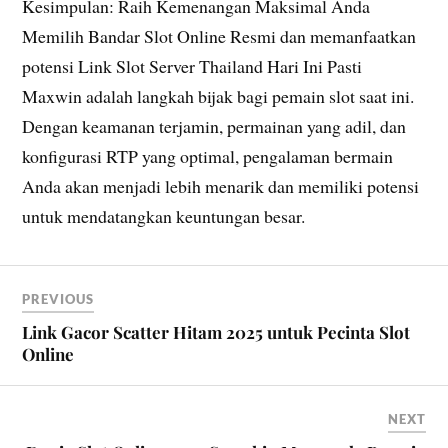
Kesimpulan: Raih Kemenangan Maksimal Anda
Memilih Bandar Slot Online Resmi dan memanfaatkan
potensi Link Slot Server Thailand Hari Ini Pasti
Maxwin adalah langkah bijak bagi pemain slot saat ini.
Dengan keamanan terjamin, permainan yang adil, dan
konfigurasi RTP yang optimal, pengalaman bermain
Anda akan menjadi lebih menarik dan memiliki potensi
untuk mendatangkan keuntungan besar.
PREVIOUS
Link Gacor Scatter Hitam 2025 untuk Pecinta Slot
Online
NEXT