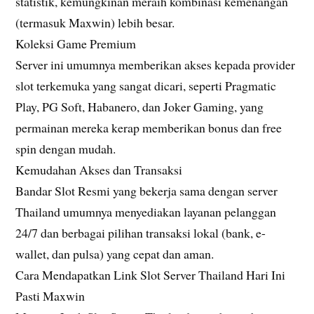
statistik, kemungkinan meraih kombinasi kemenangan
(termasuk Maxwin) lebih besar.
Koleksi Game Premium
Server ini umumnya memberikan akses kepada provider
slot terkemuka yang sangat dicari, seperti Pragmatic
Play, PG Soft, Habanero, dan Joker Gaming, yang
permainan mereka kerap memberikan bonus dan free
spin dengan mudah.
Kemudahan Akses dan Transaksi
Bandar Slot Resmi yang bekerja sama dengan server
Thailand umumnya menyediakan layanan pelanggan
24/7 dan berbagai pilihan transaksi lokal (bank, e-
wallet, dan pulsa) yang cepat dan aman.
Cara Mendapatkan Link Slot Server Thailand Hari Ini
Pasti Maxwin