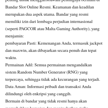
Bandar Slot Online Resmi. Keamanan dan keadilan
merupakan dua aspek utama. Bandar yang resmi
memiliki izin dari lembaga perjudian internasional
(seperti PAGCOR atau Malta Gaming Authority), yang
menjamin:
pembayaran Pasti: Kemenangan Anda, termasuk jackpot
dan maxwin, akan dibayarkan secara penuh dan tepat
waktu.
Permainan Adil: Semua permainan mengandalkan
sistem Random Number Generator (RNG) yang
terpercaya, sehingga tidak ada kecurangan yang terjadi.
Data Aman: Informasi pribadi dan transaksi Anda
dilindungi oleh enkripsi yang canggih.
Bermain di bandar yang tidak resmi hanya akan