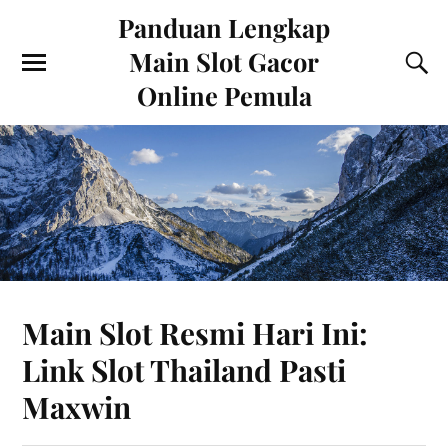
Panduan Lengkap
Main Slot Gacor
Online Pemula
Main Slot Resmi Hari Ini:
Link Slot Thailand Pasti
Maxwin