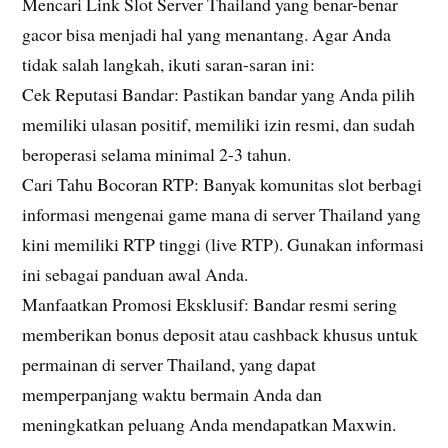
Mencari Link Slot Server Thailand yang benar-benar
gacor bisa menjadi hal yang menantang. Agar Anda
tidak salah langkah, ikuti saran-saran ini:
Cek Reputasi Bandar: Pastikan bandar yang Anda pilih
memiliki ulasan positif, memiliki izin resmi, dan sudah
beroperasi selama minimal 2-3 tahun.
Cari Tahu Bocoran RTP: Banyak komunitas slot berbagi
informasi mengenai game mana di server Thailand yang
kini memiliki RTP tinggi (live RTP). Gunakan informasi
ini sebagai panduan awal Anda.
Manfaatkan Promosi Eksklusif: Bandar resmi sering
memberikan bonus deposit atau cashback khusus untuk
permainan di server Thailand, yang dapat
memperpanjang waktu bermain Anda dan
meningkatkan peluang Anda mendapatkan Maxwin.