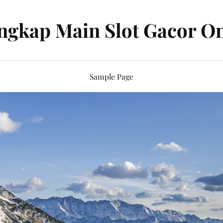
gkap Main Slot Gacor O
Sample Page