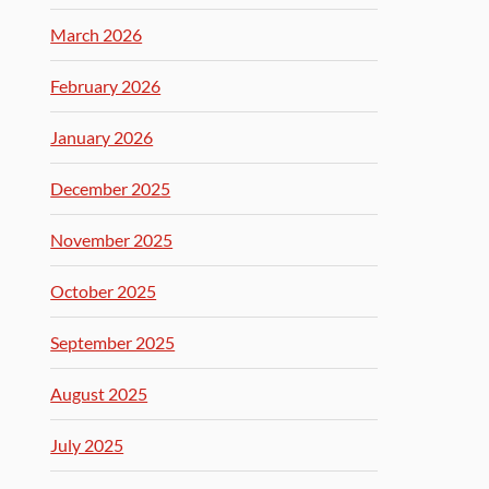
March 2026
February 2026
January 2026
December 2025
November 2025
October 2025
September 2025
August 2025
July 2025