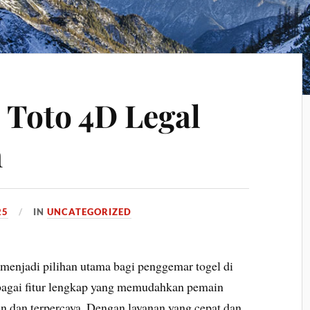
 Toto 4D Legal
n
25
IN
UNCATEGORIZED
menjadi pilihan utama bagi penggemar togel di
rbagai fitur lengkap yang memudahkan pemain
 dan terpercaya. Dengan layanan yang cepat dan