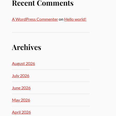
Recent Comments
A WordPress Commenter
on
Hello world!
Archives
August 2026
July 2026
June 2026
May 2026
April 2026