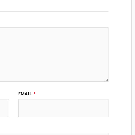
EMAIL
*