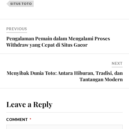
SITUS TOTO
PREVIOUS
Pengalaman Pemain dalam Mengalami Proses
Withdraw yang Cepat di Situs Gacor
NEXT
Menyibak Dunia Toto: Antara Hiburan, Tradisi, dan
Tantangan Modern
Leave a Reply
COMMENT
*