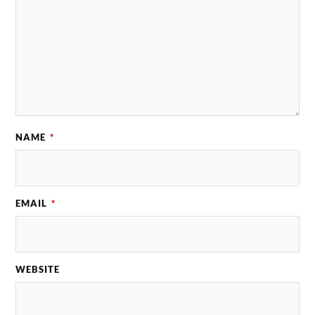
NAME
*
EMAIL
*
WEBSITE