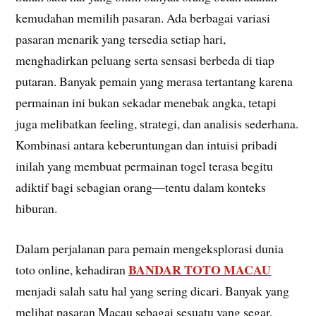
kemudahan memilih pasaran. Ada berbagai variasi
pasaran menarik yang tersedia setiap hari,
menghadirkan peluang serta sensasi berbeda di tiap
putaran. Banyak pemain yang merasa tertantang karena
permainan ini bukan sekadar menebak angka, tetapi
juga melibatkan feeling, strategi, dan analisis sederhana.
Kombinasi antara keberuntungan dan intuisi pribadi
inilah yang membuat permainan togel terasa begitu
adiktif bagi sebagian orang—tentu dalam konteks
hiburan.
Dalam perjalanan para pemain mengeksplorasi dunia
BANDAR TOTO MACAU
toto online, kehadiran
menjadi salah satu hal yang sering dicari. Banyak yang
melihat pasaran Macau sebagai sesuatu yang segar,