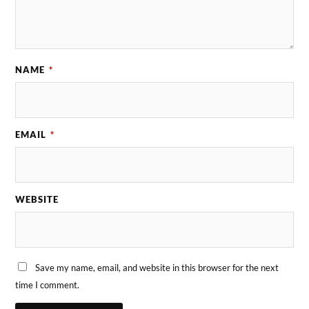
NAME
*
EMAIL
*
WEBSITE
Save my name, email, and website in this browser for the next
time I comment.