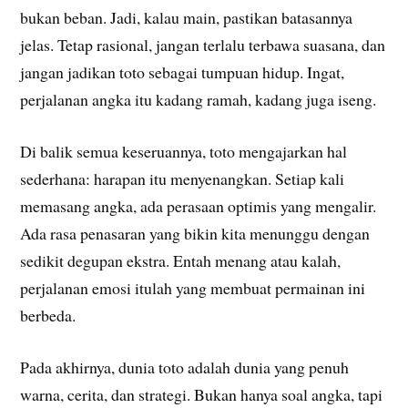
bukan beban. Jadi, kalau main, pastikan batasannya
jelas. Tetap rasional, jangan terlalu terbawa suasana, dan
jangan jadikan toto sebagai tumpuan hidup. Ingat,
perjalanan angka itu kadang ramah, kadang juga iseng.
Di balik semua keseruannya, toto mengajarkan hal
sederhana: harapan itu menyenangkan. Setiap kali
memasang angka, ada perasaan optimis yang mengalir.
Ada rasa penasaran yang bikin kita menunggu dengan
sedikit degupan ekstra. Entah menang atau kalah,
perjalanan emosi itulah yang membuat permainan ini
berbeda.
Pada akhirnya, dunia toto adalah dunia yang penuh
warna, cerita, dan strategi. Bukan hanya soal angka, tapi