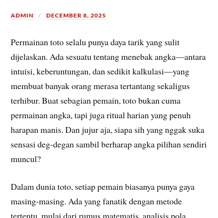
ADMIN
DECEMBER 8, 2025
Permainan toto selalu punya daya tarik yang sulit
dijelaskan. Ada sesuatu tentang menebak angka—antara
intuisi, keberuntungan, dan sedikit kalkulasi—yang
membuat banyak orang merasa tertantang sekaligus
terhibur. Buat sebagian pemain, toto bukan cuma
permainan angka, tapi juga ritual harian yang penuh
harapan manis. Dan jujur aja, siapa sih yang nggak suka
sensasi deg-degan sambil berharap angka pilihan sendiri
muncul?
Dalam dunia toto, setiap pemain biasanya punya gaya
masing-masing. Ada yang fanatik dengan metode
tertentu, mulai dari rumus matematis, analisis pola,