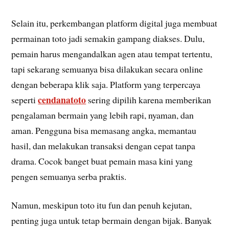
Selain itu, perkembangan platform digital juga membuat
permainan toto jadi semakin gampang diakses. Dulu,
pemain harus mengandalkan agen atau tempat tertentu,
tapi sekarang semuanya bisa dilakukan secara online
dengan beberapa klik saja. Platform yang terpercaya
cendanatoto
seperti
sering dipilih karena memberikan
pengalaman bermain yang lebih rapi, nyaman, dan
aman. Pengguna bisa memasang angka, memantau
hasil, dan melakukan transaksi dengan cepat tanpa
drama. Cocok banget buat pemain masa kini yang
pengen semuanya serba praktis.
Namun, meskipun toto itu fun dan penuh kejutan,
penting juga untuk tetap bermain dengan bijak. Banyak