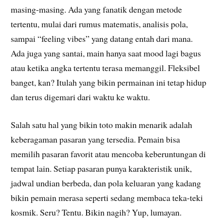
masing-masing. Ada yang fanatik dengan metode
tertentu, mulai dari rumus matematis, analisis pola,
sampai “feeling vibes” yang datang entah dari mana.
Ada juga yang santai, main hanya saat mood lagi bagus
atau ketika angka tertentu terasa memanggil. Fleksibel
banget, kan? Itulah yang bikin permainan ini tetap hidup
dan terus digemari dari waktu ke waktu.
Salah satu hal yang bikin toto makin menarik adalah
keberagaman pasaran yang tersedia. Pemain bisa
memilih pasaran favorit atau mencoba keberuntungan di
tempat lain. Setiap pasaran punya karakteristik unik,
jadwal undian berbeda, dan pola keluaran yang kadang
bikin pemain merasa seperti sedang membaca teka-teki
kosmik. Seru? Tentu. Bikin nagih? Yup, lumayan.