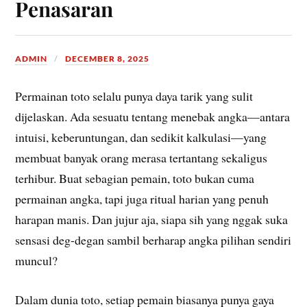
Penasaran
ADMIN
DECEMBER 8, 2025
Permainan toto selalu punya daya tarik yang sulit
dijelaskan. Ada sesuatu tentang menebak angka—antara
intuisi, keberuntungan, dan sedikit kalkulasi—yang
membuat banyak orang merasa tertantang sekaligus
terhibur. Buat sebagian pemain, toto bukan cuma
permainan angka, tapi juga ritual harian yang penuh
harapan manis. Dan jujur aja, siapa sih yang nggak suka
sensasi deg-degan sambil berharap angka pilihan sendiri
muncul?
Dalam dunia toto, setiap pemain biasanya punya gaya