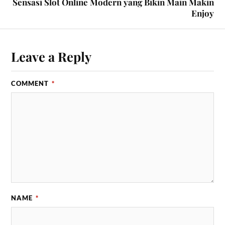
Sensasi Slot Online Modern yang Bikin Main Makin
Enjoy
Leave a Reply
COMMENT
*
NAME
*