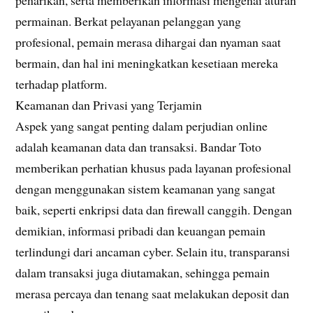
penarikan, serta memberikan informasi mengenai aturan
permainan. Berkat pelayanan pelanggan yang
profesional, pemain merasa dihargai dan nyaman saat
bermain, dan hal ini meningkatkan kesetiaan mereka
terhadap platform.
Keamanan dan Privasi yang Terjamin
Aspek yang sangat penting dalam perjudian online
adalah keamanan data dan transaksi. Bandar Toto
memberikan perhatian khusus pada layanan profesional
dengan menggunakan sistem keamanan yang sangat
baik, seperti enkripsi data dan firewall canggih. Dengan
demikian, informasi pribadi dan keuangan pemain
terlindungi dari ancaman cyber. Selain itu, transparansi
dalam transaksi juga diutamakan, sehingga pemain
merasa percaya dan tenang saat melakukan deposit dan