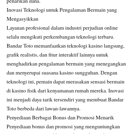
penarikan dana.
Inovasi Teknologi untuk Pengalaman Bermain yang
Mengasyikkan
Layanan profesional dalam industri perjudian online
selalu mengikuti perkembangan teknologi terbaru.
Bandar Toto memanfaatkan teknologi kasino langsung,
grafik realistis, dan fitur interaktif lainnya untuk
menghadirkan pengalaman bermain yang menegangkan
dan menyerupai suasana kasino sungguhan. Dengan
teknologi ini, pemain dapat merasakan sensasi bermain
di kasino fisik dari kenyamanan rumah mereka. Inovasi
ini menjadi daya tarik tersendiri yang membuat Bandar
Toto berbeda dari lawan-lawannya.
Penyediaan Berbagai Bonus dan Promosi Menarik
Penyediaan bonus dan promosi yang menguntungkan