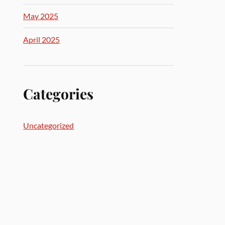
May 2025
April 2025
Categories
Uncategorized