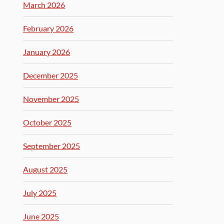
March 2026
February 2026
January 2026
December 2025
November 2025
October 2025
September 2025
August 2025
July 2025
June 2025