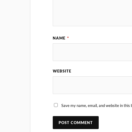
NAME
*
WEBSITE
Save my name, email, and website in this 