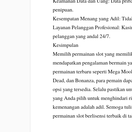
Keamanan Data dan Uang: Data pribad
penipuan.
Kesempatan Menang yang Adil: Tidak
Layanan Pelanggan Profesional: Kas
pelanggan yang andal 24/7.
Kesimpulan
Memilih permainan slot yang memiliki 
mendapatkan pengalaman bermain ya
permainan terbaru seperti Mega Mool
Dead, dan Bonanza, para pemain da
opsi yang tersedia. Selalu pastikan u
yang Anda pilih untuk menghindari 
kemenangan adalah adil. Semoga tu
permainan slot berlisensi terbaik di 