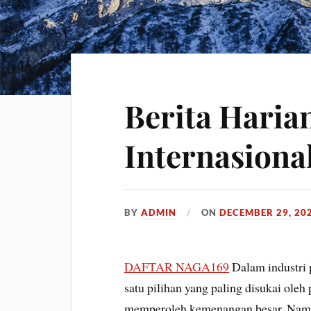
Berita Harian
Internasiona
BY
ADMIN
ON
DECEMBER 29, 20
DAFTAR NAGA169
Dalam industri p
satu pilihan yang paling disukai ole
memperoleh kemenangan besar. Namu