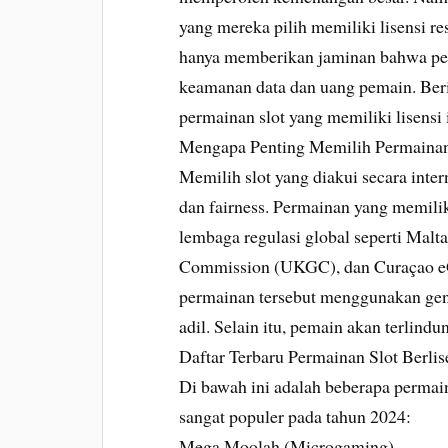
yang mereka pilih memiliki lisensi re
hanya memberikan jaminan bahwa perm
keamanan data dan uang pemain. Berik
permainan slot yang memiliki lisensi 
Mengapa Penting Memilih Permainan 
Memilih slot yang diakui secara inte
dan fairness. Permainan yang memili
lembaga regulasi global seperti Ma
Commission (UKGC), dan Curaçao e
permainan tersebut menggunakan gen
adil. Selain itu, pemain akan terlindu
Daftar Terbaru Permainan Slot Berlis
Di bawah ini adalah beberapa permain
sangat populer pada tahun 2024:
Mega Moolah (Microgaming)