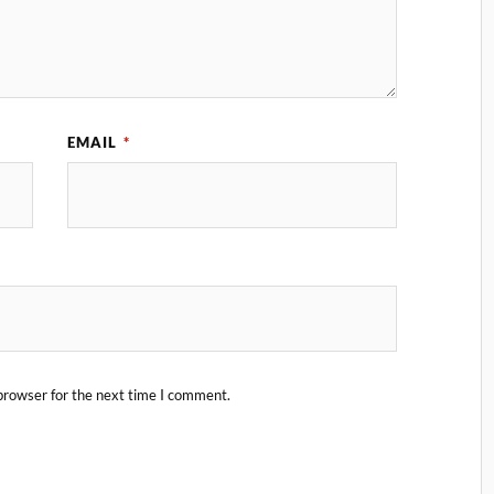
EMAIL
*
browser for the next time I comment.