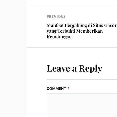
PREVIOUS
Manfaat Bergabung di Situs Gacor
yang Terbukti Memberikan
Keuntungan
Leave a Reply
COMMENT
*