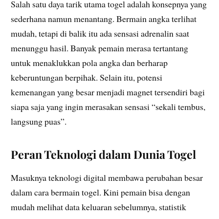
Salah satu daya tarik utama togel adalah konsepnya yang
sederhana namun menantang. Bermain angka terlihat
mudah, tetapi di balik itu ada sensasi adrenalin saat
menunggu hasil. Banyak pemain merasa tertantang
untuk menaklukkan pola angka dan berharap
keberuntungan berpihak. Selain itu, potensi
kemenangan yang besar menjadi magnet tersendiri bagi
siapa saja yang ingin merasakan sensasi “sekali tembus,
langsung puas”.
Peran Teknologi dalam Dunia Togel
Masuknya teknologi digital membawa perubahan besar
dalam cara bermain togel. Kini pemain bisa dengan
mudah melihat data keluaran sebelumnya, statistik