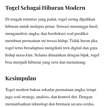
Togel Sebagai Hiburan Modern
Di tengah rutinitas yang padat, togel sering dijadikan
hiburan untuk melepas penat. Sensasi menunggu hasil,
menganalisis angka, dan berdiskusi soal prediksi
membuat permainan ini terasa hidup. Tidak heran jika
togel terus beradaptasi mengikuti tren digital dan gaya
hidup masa kini. Selama dimainkan dengan bijak, togel
bisa menjadi hiburan yang seru dan menantang.
Kesimpulan
Togel modern bukan sekadar permainan angka, tetapi
juga soal strategi, analisis, dan kontrol diri. Dengan
memanfaatkan teknologi dan bermain secara cerdas,