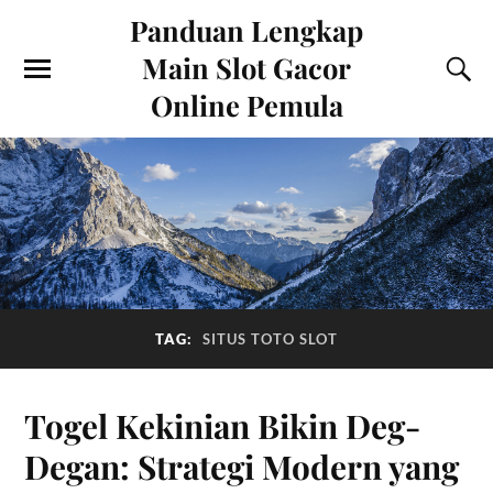
Panduan Lengkap
Main Slot Gacor
Online Pemula
TAG:
SITUS TOTO SLOT
Togel Kekinian Bikin Deg-
Degan: Strategi Modern yang