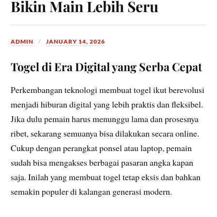
Bikin Main Lebih Seru
ADMIN
JANUARY 14, 2026
Togel di Era Digital yang Serba Cepat
Perkembangan teknologi membuat togel ikut berevolusi
menjadi hiburan digital yang lebih praktis dan fleksibel.
Jika dulu pemain harus menunggu lama dan prosesnya
ribet, sekarang semuanya bisa dilakukan secara online.
Cukup dengan perangkat ponsel atau laptop, pemain
sudah bisa mengakses berbagai pasaran angka kapan
saja. Inilah yang membuat togel tetap eksis dan bahkan
semakin populer di kalangan generasi modern.