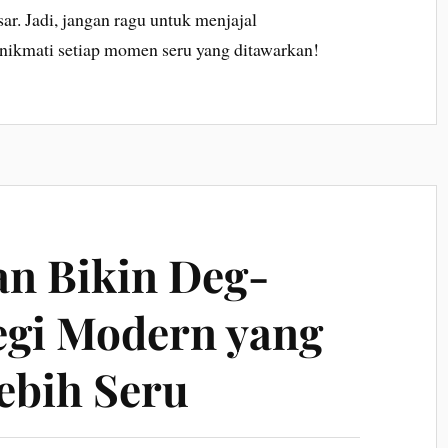
r. Jadi, jangan ragu untuk menjajal
 nikmati setiap momen seru yang ditawarkan!
an Bikin Deg-
egi Modern yang
ebih Seru