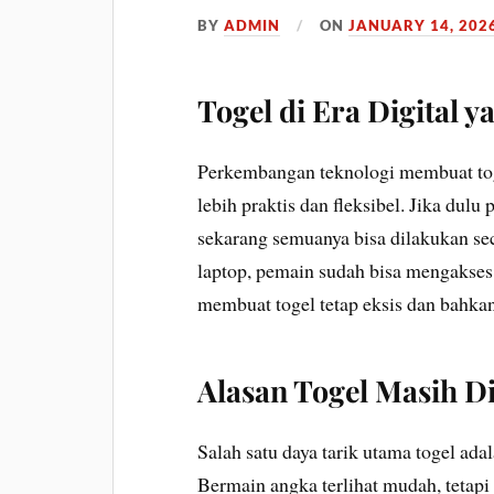
BY
ADMIN
ON
JANUARY 14, 202
Togel di Era Digital 
Perkembangan teknologi membuat toge
lebih praktis dan fleksibel. Jika dul
sekarang semuanya bisa dilakukan se
laptop, pemain sudah bisa mengakses 
membuat togel tetap eksis dan bahka
Alasan Togel Masih D
Salah satu daya tarik utama togel a
Bermain angka terlihat mudah, tetapi 