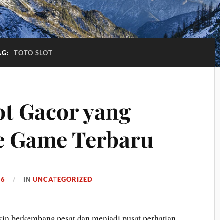
AG:
TOTO SLOT
ot Gacor yang
e Game Terbaru
26
IN
UNCATEGORIZED
akin berkembang pesat dan menjadi pusat perhatian