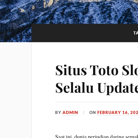
T
Situs Toto Sl
Selalu Updat
BY
ADMIN
ON
FEBRUARY 16, 20
Saat ini, dunia perjudian daring sem