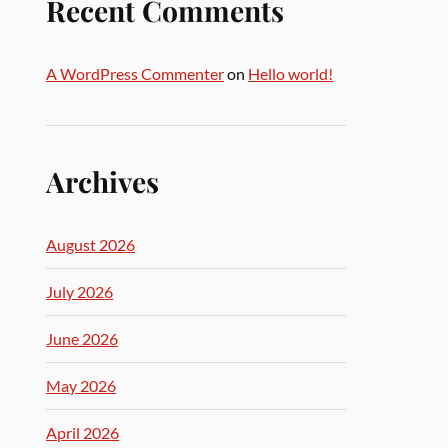
Recent Comments
A WordPress Commenter
on
Hello world!
Archives
August 2026
July 2026
June 2026
May 2026
April 2026