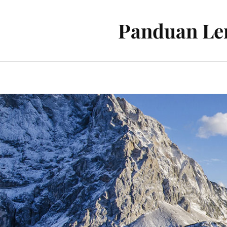
Panduan Len