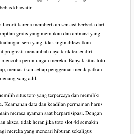
ebas khawatir.
an favorit karena memberikan sensasi berbeda dari
tampilan grafis yang memukau dan animasi yang
etualangan seru yang tidak ingin dilewatkan.
ot progresif menambah daya tarik tersendiri,
 mencoba peruntungan mereka. Banyak situs toto
gkap, memastikan setiap penggemar mendapatkan
menang yang adil.
emilih situs toto yang terpercaya dan memiliki
ine. Keamanan data dan keadilan permainan harus
main merasa nyaman saat berpartisipasi. Dengan
n akses, tidak heran jika toto slot 4d semakin
bagi mereka yang mencari hiburan sekaligus