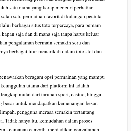
alah satu nama yang kerap mencuri perhatian
i salah satu permainan favorit di kalangan pecinta
lui berbagai situs toto terpercaya, para pemain
 kapan saja dan di mana saja tanpa harus keluar
kan pengalaman bermain semakin seru dan
ya berbagai fitur menarik di dalam toto slot dan
 menawarkan beragam opsi permainan yang mampu
 keunggulan utama dari platform ini adalah
ngkap mulai dari taruhan sport, casino, hingga
ng besar untuk mendapatkan kemenangan besar.
melimpah, pengguna merasa semakin tertantang
. Tidak hanya itu, kemudahan dalam proses
istem keamanan canggih, menjadikan pengalaman