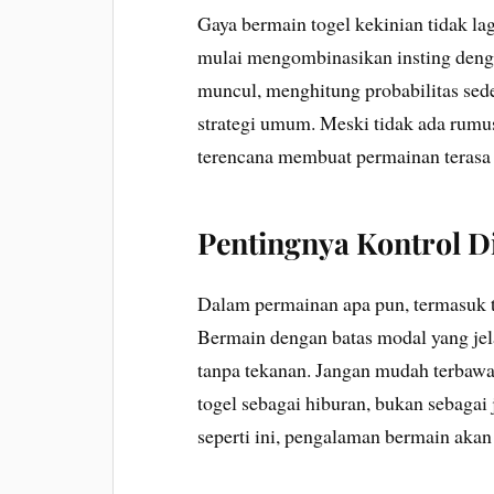
Gaya bermain togel kekinian tidak la
mulai mengombinasikan insting dengan
muncul, menghitung probabilitas sed
strategi umum. Meski tidak ada rumu
terencana membuat permainan terasa l
Pentingnya Kontrol D
Dalam permainan apa pun, termasuk tog
Bermain dengan batas modal yang je
tanpa tekanan. Jangan mudah terbaw
togel sebagai hiburan, bukan sebagai
seperti ini, pengalaman bermain akan