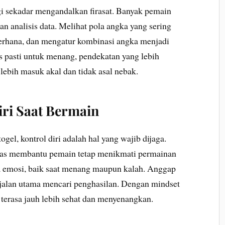
gi sekadar mengandalkan firasat. Banyak pemain
 analisis data. Melihat pola angka yang sering
erhana, dan mengatur kombinasi angka menjadi
s pasti untuk menang, pendekatan yang lebih
ebih masuk akal dan tidak asal nebak.
iri Saat Bermain
el, kontrol diri adalah hal yang wajib dijaga.
las membantu pemain tetap menikmati permainan
a emosi, baik saat menang maupun kalah. Anggap
 jalan utama mencari penghasilan. Dengan mindset
 terasa jauh lebih sehat dan menyenangkan.