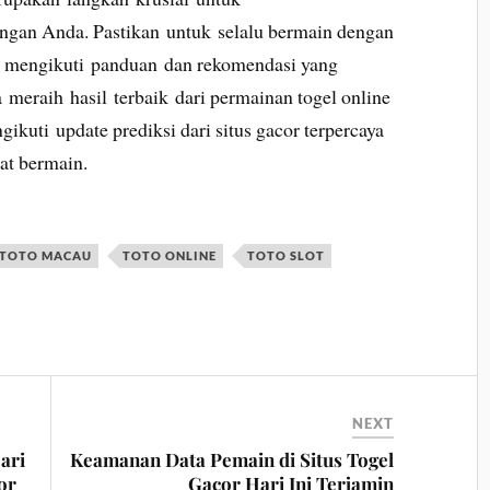
an Anda. Pastikan untuk selalu bermain dengan
n mengikuti panduan dan rekomendasi yang
meraih hasil terbaik dari permainan togel online
gikuti update prediksi dari situs gacor terpercaya
at bermain.
TOTO MACAU
TOTO ONLINE
TOTO SLOT
NEXT
ari
Keamanan Data Pemain di Situs Togel
or
Gacor Hari Ini Terjamin