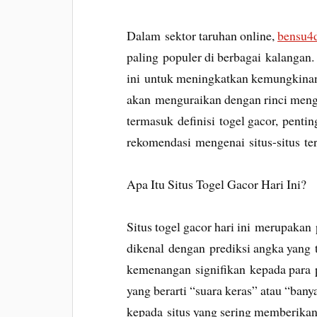
Dalam sektor taruhan online,
bensu4
paling populer di berbagai kalangan.
ini untuk meningkatkan kemungkinan
akan menguraikan dengan rinci mengen
termasuk definisi togel gacor, pentin
rekomendasi mengenai situs-situs ter
Apa Itu Situs Togel Gacor Hari Ini?
Situs togel gacor hari ini merupakan 
dikenal dengan prediksi angka yang
kemenangan signifikan kepada para p
yang berarti “suara keras” atau “bany
kepada situs yang sering memberikan