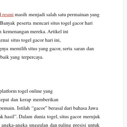
d resmi
masih menjadi salah satu permainan yang
 Banyak peserta mencari situs togel gacor hari
 kemenangan mereka. Artikel ini
ai situs togel gacor hari ini,
gnya memilih situs yang gacor, serta saran dan
baik yang terpercaya.
platform togel online yang
 tepat dan kerap memberikan
emain. Istilah “gacor” berasal dari bahasa Jawa
ak hasil”. Dalam dunia togel, situs gacor merujuk
 angka-angka unggulan dan paling presisi untuk