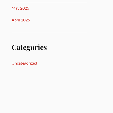
May 2025
April 2025
Categories
Uncategorized