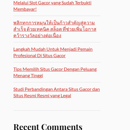
Melalui Slot Gacor yang Sudah Terbukti
Membayar!
พลิกทุกการหมุนให้เป็นก้าวสำคัญสู่ความ
สำเร็จ ด้วยเทคนิค สล็อต ที่ช่วยเพิ่มโอกาส
คว้ารางวัลอย่างต่อเนื่อง
Langkah Mudah Untuk Menjadi Pemain
Profesional Di Situs Gacor
Tips Memilih Situs Gacor Dengan Peluang
Menang Tinggi
Studi Perbandingan Antara Situs Gacor dan
Situs Resmi Resmi yang Legal
Recent Comments