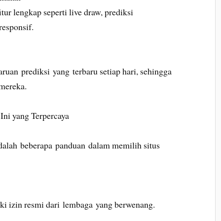
ur lengkap seperti live draw, prediksi
responsif.
uan prediksi yang terbaru setiap hari, sehingga
 mereka.
Ini yang Terpercaya
adalah beberapa panduan dalam memilih situs
iki izin resmi dari lembaga yang berwenang.