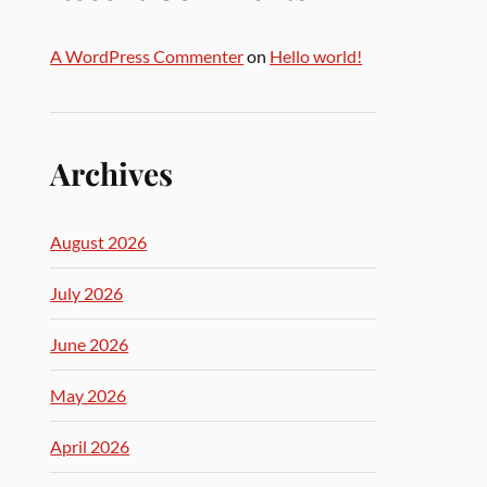
A WordPress Commenter
on
Hello world!
Archives
August 2026
July 2026
June 2026
May 2026
April 2026