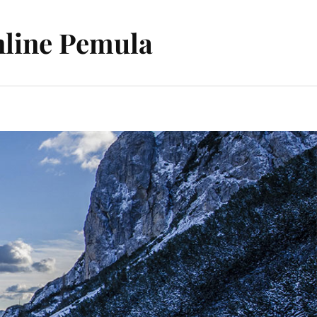
nline Pemula