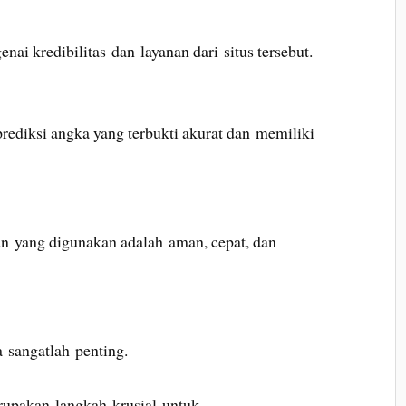
nai kredibilitas dan layanan dari situs tersebut.
rediksi angka yang terbukti akurat dan memiliki
an yang digunakan adalah aman, cepat, dan
 sangatlah penting.
erupakan langkah krusial untuk