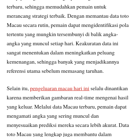
terbaru, sehingga memudahkan pemain untuk
merancang strategi terbaik. Dengan memantau data toto
Macau secara rutin, pemain dapat mengidentifikasi pola
tertentu yang mungkin tersembunyi di balik angka-
angka yang muncul setiap hari. Keakuratan data ini
sangat menentukan dalam meningkatkan peluang
kemenangan, sehingga banyak yang menjadikannya
referensi utama sebelum memasang taruhan.
Selain itu,
pengeluaran macau hari ini
selalu dinantikan
karena memberikan gambaran real-time mengenai hasil
yang keluar. Melalui data Macau terbaru, pemain dapat
mengamati angka yang sering muncul dan
menyesuaikan prediksi mereka secara lebih akurat. Data
toto Macau yang lengkap juga membantu dalam