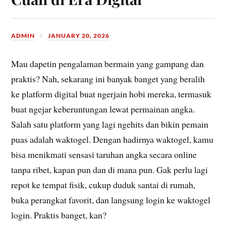
ADMIN
JANUARY 20, 2026
Mau dapetin pengalaman bermain yang gampang dan
praktis? Nah, sekarang ini banyak banget yang beralih
ke platform digital buat ngerjain hobi mereka, termasuk
buat ngejar keberuntungan lewat permainan angka.
Salah satu platform yang lagi ngehits dan bikin pemain
puas adalah waktogel. Dengan hadirnya waktogel, kamu
bisa menikmati sensasi taruhan angka secara online
tanpa ribet, kapan pun dan di mana pun. Gak perlu lagi
repot ke tempat fisik, cukup duduk santai di rumah,
buka perangkat favorit, dan langsung login ke waktogel
login. Praktis banget, kan?