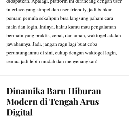
didapatkan. Apalagi, platform ini dirancang dengan user
interface yang simpel dan user-friendly, jadi bahkan
pemain pemula sekalipun bisa langsung paham cara
main dan login. Intinya, kalau kamu mau pengalaman
bermain yang praktis, cepat, dan aman, waktogel adalah
jawabannya. Jadi, jangan ragu lagi buat coba
peruntunganmu di sini, cukup dengan waktogel login,
semua jadi lebih mudah dan menyenangkan!
Dinamika Baru Hiburan
Modern di Tengah Arus
Digital