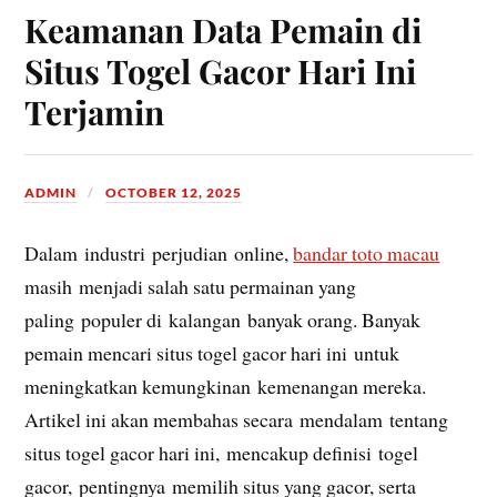
Keamanan Data Pemain di
Situs Togel Gacor Hari Ini
Terjamin
ADMIN
OCTOBER 12, 2025
Dalam industri perjudian online,
bandar toto macau
masih menjadi salah satu permainan yang
paling populer di kalangan banyak orang. Banyak
pemain mencari situs togel gacor hari ini untuk
meningkatkan kemungkinan kemenangan mereka.
Artikel ini akan membahas secara mendalam tentang
situs togel gacor hari ini, mencakup definisi togel
gacor, pentingnya memilih situs yang gacor, serta