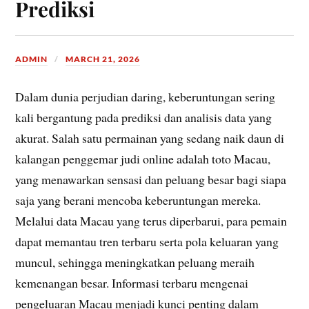
Prediksi
ADMIN
MARCH 21, 2026
Dalam dunia perjudian daring, keberuntungan sering
kali bergantung pada prediksi dan analisis data yang
akurat. Salah satu permainan yang sedang naik daun di
kalangan penggemar judi online adalah toto Macau,
yang menawarkan sensasi dan peluang besar bagi siapa
saja yang berani mencoba keberuntungan mereka.
Melalui data Macau yang terus diperbarui, para pemain
dapat memantau tren terbaru serta pola keluaran yang
muncul, sehingga meningkatkan peluang meraih
kemenangan besar. Informasi terbaru mengenai
pengeluaran Macau menjadi kunci penting dalam