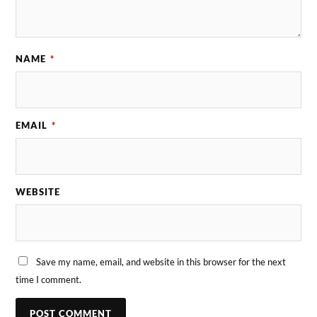
NAME
*
EMAIL
*
WEBSITE
Save my name, email, and website in this browser for the next
time I comment.