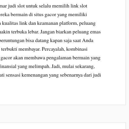
ar judi slot untuk selalu memilih link slot
eka bermain di situs gacor yang memiliki
 kualitas link dan keamanan platform, peluang
akin terbuka lebar. Jangan biarkan peluang emas
eberuntungan bisa datang kapan saja saat Anda
 terbukti membayar. Percayalah, kombinasi
tus gacor akan membawa pengalaman bermain yang
finansial yang melimpah. Jadi, mulai sekarang,
ti sensasi kemenangan yang sebenarnya dari judi