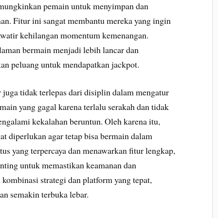
emungkinkan pemain untuk menyimpan dan
an. Fitur ini sangat membantu mereka yang ingin
khawatir kehilangan momentum kemenangan.
alaman bermain menjadi lebih lancar dan
an peluang untuk mendapatkan jackpot.
juga tidak terlepas dari disiplin dalam mengatur
ain yang gagal karena terlalu serakah dan tidak
galami kekalahan beruntun. Oleh karena itu,
t diperlukan agar tetap bisa bermain dalam
itus yang terpercaya dan menawarkan fitur lengkap,
 penting untuk memastikan keamanan dan
ombinasi strategi dan platform yang tepat,
n semakin terbuka lebar.