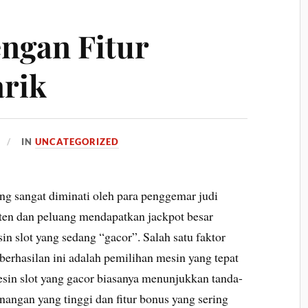
engan Fitur
arik
IN
UNCATEGORIZED
ng sangat diminati oleh para penggemar judi
ten dan peluang mendapatkan jackpot besar
 slot yang sedang “gacor”. Salah satu faktor
berhasilan ini adalah pemilihan mesin yang tepat
esin slot yang gacor biasanya menunjukkan tanda-
enangan yang tinggi dan fitur bonus yang sering