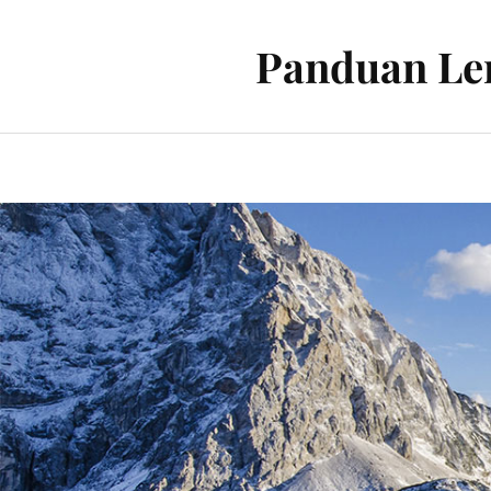
Panduan Len