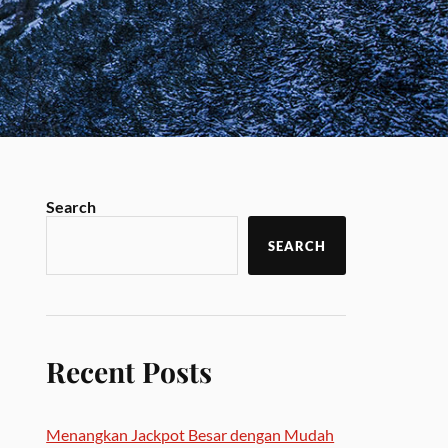
Search
SEARCH
Recent Posts
Menangkan Jackpot Besar dengan Mudah