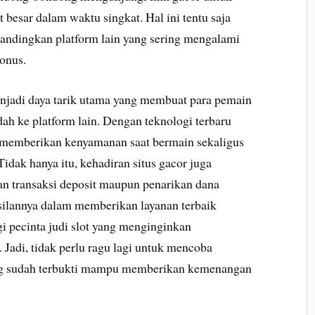
besar dalam waktu singkat. Hal ini tentu saja
ndingkan platform lain yang sering mengalami
bonus.
njadi daya tarik utama yang membuat para pemain
dah ke platform lain. Dengan teknologi terbaru
u memberikan kenyamanan saat bermain sekaligus
dak hanya itu, kehadiran situs gacor juga
 transaksi deposit maupun penarikan dana
asilannya dalam memberikan layanan terbaik
i pecinta judi slot yang menginginkan
 Jadi, tidak perlu ragu lagi untuk mencoba
yang sudah terbukti mampu memberikan kemenangan