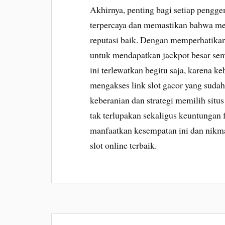
Akhirnya, penting bagi setiap penggem
terpercaya dan memastikan bahwa mer
reputasi baik. Dengan memperhatikan
untuk mendapatkan jackpot besar sem
ini terlewatkan begitu saja, karena k
mengakses link slot gacor yang sudah
keberanian dan strategi memilih si
tak terlupakan sekaligus keuntungan 
manfaatkan kesempatan ini dan nikma
slot online terbaik.