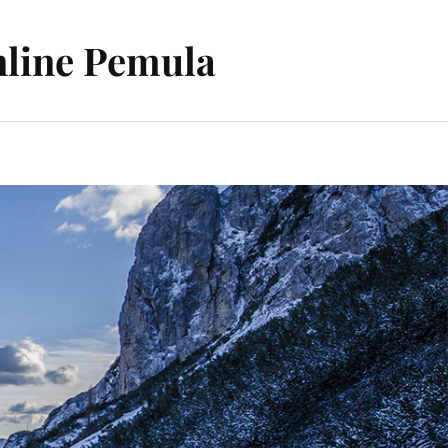
nline Pemula