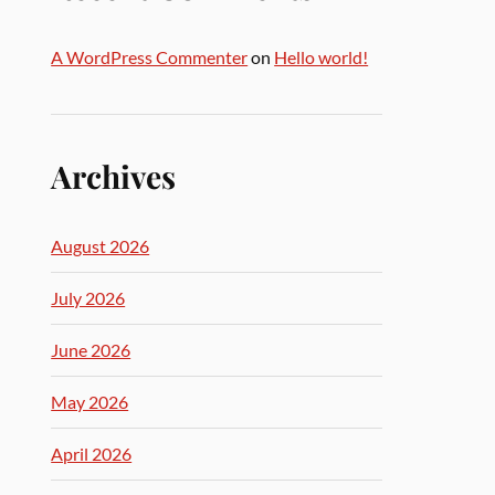
A WordPress Commenter
on
Hello world!
Archives
August 2026
July 2026
June 2026
May 2026
April 2026