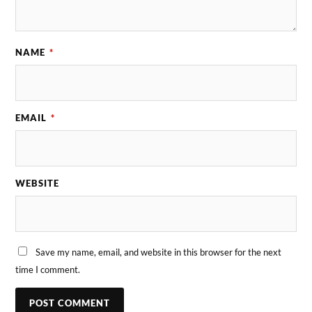
NAME
*
EMAIL
*
WEBSITE
Save my name, email, and website in this browser for the next
time I comment.