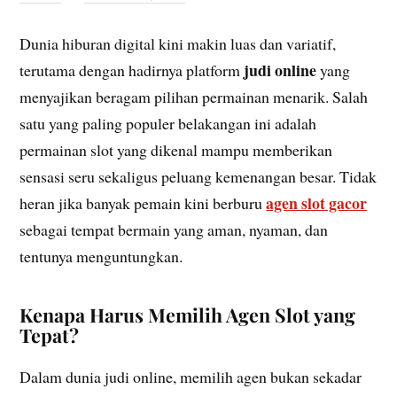
Dunia hiburan digital kini makin luas dan variatif,
judi online
terutama dengan hadirnya platform
yang
menyajikan beragam pilihan permainan menarik. Salah
satu yang paling populer belakangan ini adalah
permainan slot yang dikenal mampu memberikan
sensasi seru sekaligus peluang kemenangan besar. Tidak
agen slot gacor
heran jika banyak pemain kini berburu
sebagai tempat bermain yang aman, nyaman, dan
tentunya menguntungkan.
Kenapa Harus Memilih Agen Slot yang
Tepat?
Dalam dunia judi online, memilih agen bukan sekadar