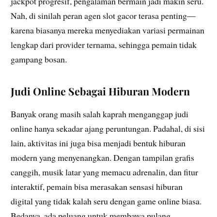
jackpot progresif, pengalaman bermain jadi makin seru.
Nah, di sinilah peran agen slot gacor terasa penting—
karena biasanya mereka menyediakan variasi permainan
lengkap dari provider ternama, sehingga pemain tidak
gampang bosan.
Judi Online Sebagai Hiburan Modern
Banyak orang masih salah kaprah menganggap judi
online hanya sekadar ajang peruntungan. Padahal, di sisi
lain, aktivitas ini juga bisa menjadi bentuk hiburan
modern yang menyenangkan. Dengan tampilan grafis
canggih, musik latar yang memacu adrenalin, dan fitur
interaktif, pemain bisa merasakan sensasi hiburan
digital yang tidak kalah seru dengan game online biasa.
Bedanya, ada peluang untuk membawa pulang