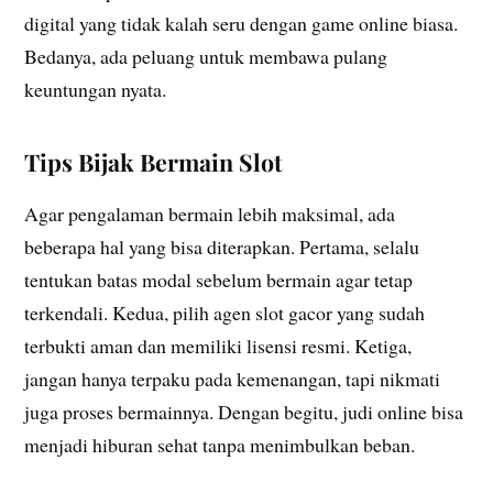
digital yang tidak kalah seru dengan game online biasa.
Bedanya, ada peluang untuk membawa pulang
keuntungan nyata.
Tips Bijak Bermain Slot
Agar pengalaman bermain lebih maksimal, ada
beberapa hal yang bisa diterapkan. Pertama, selalu
tentukan batas modal sebelum bermain agar tetap
terkendali. Kedua, pilih agen slot gacor yang sudah
terbukti aman dan memiliki lisensi resmi. Ketiga,
jangan hanya terpaku pada kemenangan, tapi nikmati
juga proses bermainnya. Dengan begitu, judi online bisa
menjadi hiburan sehat tanpa menimbulkan beban.