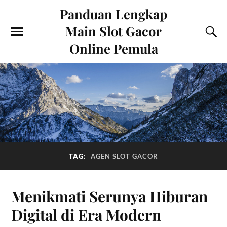
Panduan Lengkap
Main Slot Gacor
Online Pemula
TAG:
AGEN SLOT GACOR
Menikmati Serunya Hiburan
Digital di Era Modern