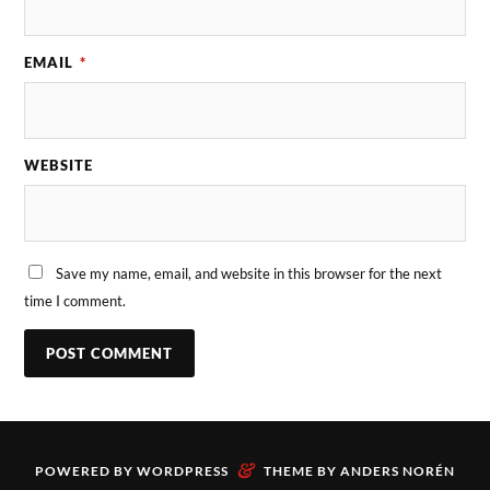
EMAIL
*
WEBSITE
Save my name, email, and website in this browser for the next
time I comment.
&
POWERED BY
WORDPRESS
THEME BY
ANDERS NORÉN