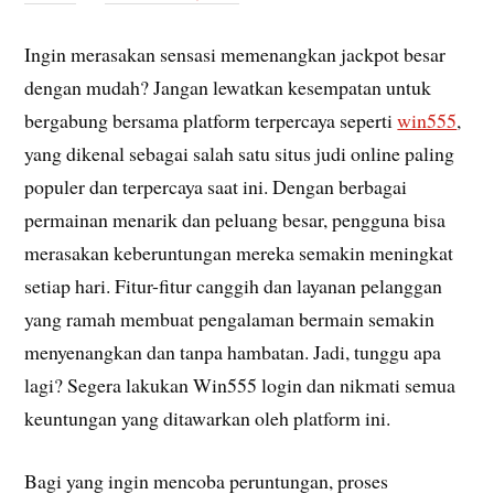
Ingin merasakan sensasi memenangkan jackpot besar
dengan mudah? Jangan lewatkan kesempatan untuk
bergabung bersama platform terpercaya seperti
win555
,
yang dikenal sebagai salah satu situs judi online paling
populer dan terpercaya saat ini. Dengan berbagai
permainan menarik dan peluang besar, pengguna bisa
merasakan keberuntungan mereka semakin meningkat
setiap hari. Fitur-fitur canggih dan layanan pelanggan
yang ramah membuat pengalaman bermain semakin
menyenangkan dan tanpa hambatan. Jadi, tunggu apa
lagi? Segera lakukan Win555 login dan nikmati semua
keuntungan yang ditawarkan oleh platform ini.
Bagi yang ingin mencoba peruntungan, proses