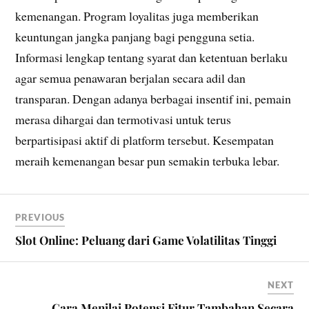
kemenangan. Program loyalitas juga memberikan
keuntungan jangka panjang bagi pengguna setia.
Informasi lengkap tentang syarat dan ketentuan berlaku
agar semua penawaran berjalan secara adil dan
transparan. Dengan adanya berbagai insentif ini, pemain
merasa dihargai dan termotivasi untuk terus
berpartisipasi aktif di platform tersebut. Kesempatan
meraih kemenangan besar pun semakin terbuka lebar.
PREVIOUS
Slot Online: Peluang dari Game Volatilitas Tinggi
NEXT
Cara Menilai Potensi Fitur Tambahan Secara