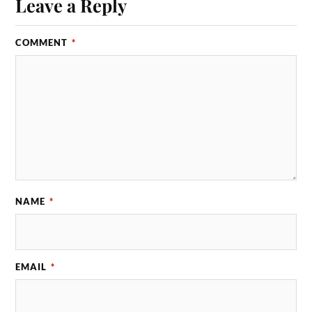
Leave a Reply
COMMENT
*
NAME
*
EMAIL
*