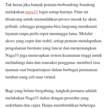
Tak heran jika banyak pemain berbondong-bondong
melakukan
naga33
login setiap harinya. Fitur ini
dirancang untuk memudahkan proses masuk ke akun
pribadi, sehingga pengguna bisa langsung menikmati
layanan tanpa perlu repot menunggu lama. Melalui
akses yang cepat dan stabil, setiap pemain mendapatkan
pengalaman bermain yang lancar dan menyenangkan.
Naga33 juga menerapkan sistem keamanan tinggi untuk
melindungi data dan transaksi pengguna, memberi rasa
nyaman saat berpartisipasi dalam berbagai permainan
taruhan uang asli atau virtual.
Bagi yang belum bergabung, langkah pertama adalah
melakukan Naga33 daftar dengan prosedur yang
sederhana dan cepat. Hanya membutuhkan beberapa