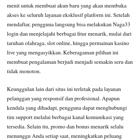
menit untuk membuat akun baru yang akan membuka
akses ke seluruh layanan eksklusif platform ini. Setelah
mendaftar, pengguna langsung bisa melakukan Naga33
login dan menjelajahi berbagai fitur menarik, mulai dari
taruhan olahraga, slot online, hingga permainan kasino
live yang mengasyikkan. Keberagaman pilihan ini
membuat pengalaman berjudi menjadi semakin seru dan
tidak monoton.
Keunggulan lain dari situs ini terletak pada layanan
pelanggan yang responsif dan profesional. Apapun
kendala yang dihadapi, pengguna dapat menghubungi
tim support melalui berbagai kanal komunikasi yang
tersedia. Selain itu, promo dan bonus menarik selalu
menunggu Anda setiap saat, meningkatkan peluang