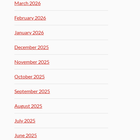
March 2026
February 2026
January 2026
December 2025
November 2025
October 2025
September 2025
August 2025
July 2025
June 2025