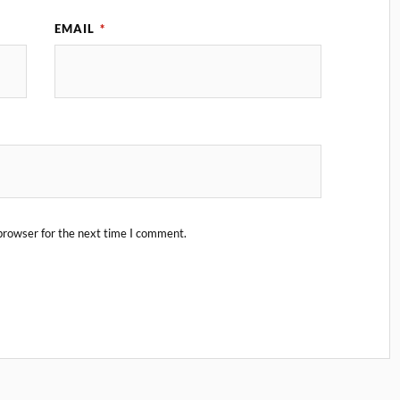
EMAIL
*
browser for the next time I comment.