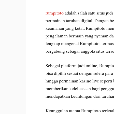
rumpitoto
adalah salah satu situs jud
permainan taruhan digital. Dengan be
keamanan yang ketat, Rumpitoto menj
pengalaman bermain yang nyaman dan 
lengkap mengenai Rumpitoto, termasu
bergabung sebagai anggota situs terse
Sebagai platform judi online, Rumpi
bisa dipilih sesuai dengan selera para
hingga permainan kasino live seperti 
memberikan keleluasaan bagi penggu
mendapatkan keuntungan dari taruha
Keunggulan utama Rumpitoto terletak