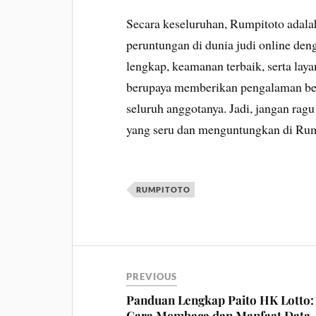
Secara keseluruhan, Rumpitoto adalah
peruntungan di dunia judi online den
lengkap, keamanan terbaik, serta lay
berupaya memberikan pengalaman b
seluruh anggotanya. Jadi, jangan rag
yang seru dan menguntungkan di Rum
RUMPITOTO
PREVIOUS
Panduan Lengkap Paito HK Lotto:
Cara Membaca dan Manfaat Data