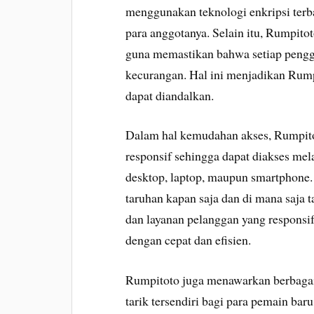
menggunakan teknologi enkripsi terba
para anggotanya. Selain itu, Rumpitot
guna memastikan bahwa setiap pengg
kecurangan. Hal ini menjadikan Rumpi
dapat diandalkan.
Dalam hal kemudahan akses, Rumpitoto
responsif sehingga dapat diakses mel
desktop, laptop, maupun smartphone
taruhan kapan saja dan di mana saja 
dan layanan pelanggan yang responsi
dengan cepat dan efisien.
Rumpitoto juga menawarkan berbagai
tarik tersendiri bagi para pemain ba