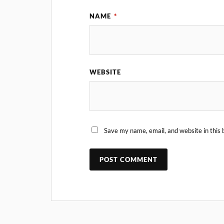
NAME
*
WEBSITE
Save my name, email, and website in this 