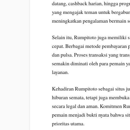
datang, cashback harian, hingga pro
yang mengajak teman untuk bergabun
meningkatkan pengalaman bermain se
Selain itu, Rumpitoto juga memiliki
cepat. Berbagai metode pembayaran po
dan pulsa. Proses transaksi yang tr
semakin diminati oleh para pemain
layanan.
Kehadiran Rumpitoto sebagai situs ju
hiburan semata, tetapi juga membuk
secara legal dan aman. Komitmen Ru
pemain menjadi bukti nyata bahwa si
prioritas utama.