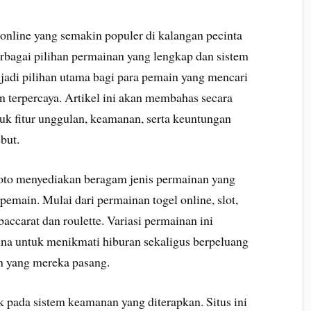
i online yang semakin populer di kalangan pecinta
rbagai pilihan permainan yang lengkap dan sistem
adi pilihan utama bagi para pemain yang mencari
terpercaya. Artikel ini akan membahas secara
k fitur unggulan, keamanan, serta keuntungan
but.
toto menyediakan beragam jenis permainan yang
 pemain. Mulai dari permainan togel online, slot,
baccarat dan roulette. Variasi permainan ini
na untuk menikmati hiburan sekaligus berpeluang
n yang mereka pasang.
 pada sistem keamanan yang diterapkan. Situs ini