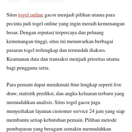
Situs
togel online
gacor menjadi pilihan utama para
pecinta judi togel online yang ingin meraih kemenangan
besar. Dengan reputasi terpercaya dan peluang
kemenangan tinggi, situs ini menawarkan berbagai
pasaran togel terlengkap dan termudah diakses.
Keamanan data dan transaksi menjadi prioritas utama
bagi pengguna setia.
Para pemain dapat menikmati fitur lengkap seperti live
draw, statistik prediksi, dan angka keluaran terbaru yang
memudahkan analisis. Situs togel gacor juga
menyediakan layanan customer service 24 jam yang siap
membantu setiap kebutuhan pemain. Pilihan metode
pembayaran yang beragam semakin memudahkan