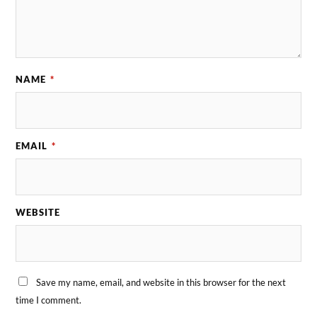
NAME
*
EMAIL
*
WEBSITE
Save my name, email, and website in this browser for the next
time I comment.