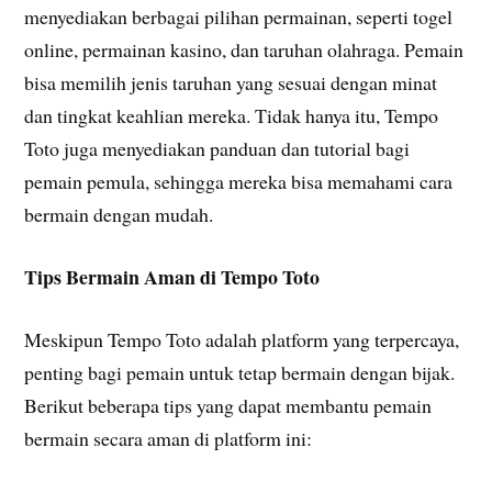
menyediakan berbagai pilihan permainan, seperti togel
online, permainan kasino, dan taruhan olahraga. Pemain
bisa memilih jenis taruhan yang sesuai dengan minat
dan tingkat keahlian mereka. Tidak hanya itu, Tempo
Toto juga menyediakan panduan dan tutorial bagi
pemain pemula, sehingga mereka bisa memahami cara
bermain dengan mudah.
Tips Bermain Aman di Tempo Toto
Meskipun Tempo Toto adalah platform yang terpercaya,
penting bagi pemain untuk tetap bermain dengan bijak.
Berikut beberapa tips yang dapat membantu pemain
bermain secara aman di platform ini: