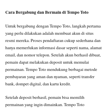
Cara Bergabung dan Bermain di Tempo Toto
Untuk bergabung dengan Tempo Toto, langkah pertama
yang perlu dilakukan adalah membuat akun di situs
resmi mereka. Proses pendaftaran cukup sederhana dan
hanya memerlukan informasi dasar seperti nama, alamat
email, dan nomor telepon. Setelah akun berhasil dibuat,
pemain dapat melakukan deposit untuk memulai
permainan. Tempo Toto mendukung berbagai metode
pembayaran yang aman dan nyaman, seperti transfer
bank, dompet digital, dan kartu kredit.
Setelah deposit berhasil, pemain bisa memilih
permainan yang ingin dimainkan. Tempo Toto