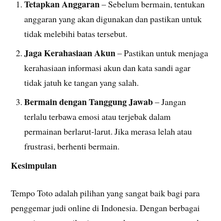
Tetapkan Anggaran
– Sebelum bermain, tentukan
anggaran yang akan digunakan dan pastikan untuk
tidak melebihi batas tersebut.
Jaga Kerahasiaan Akun
– Pastikan untuk menjaga
kerahasiaan informasi akun dan kata sandi agar
tidak jatuh ke tangan yang salah.
Bermain dengan Tanggung Jawab
– Jangan
terlalu terbawa emosi atau terjebak dalam
permainan berlarut-larut. Jika merasa lelah atau
frustrasi, berhenti bermain.
Kesimpulan
Tempo Toto adalah pilihan yang sangat baik bagi para
penggemar judi online di Indonesia. Dengan berbagai