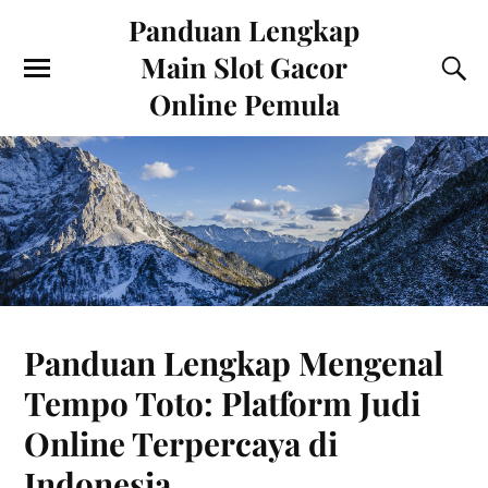
Panduan Lengkap
Main Slot Gacor
Online Pemula
Panduan Lengkap Mengenal
Tempo Toto: Platform Judi
Online Terpercaya di
Indonesia