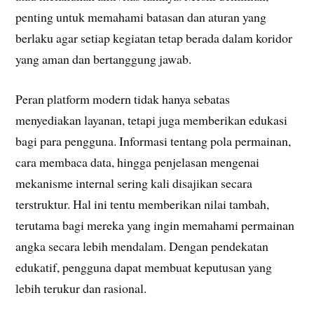
penting untuk memahami batasan dan aturan yang
berlaku agar setiap kegiatan tetap berada dalam koridor
yang aman dan bertanggung jawab.
Peran platform modern tidak hanya sebatas
menyediakan layanan, tetapi juga memberikan edukasi
bagi para pengguna. Informasi tentang pola permainan,
cara membaca data, hingga penjelasan mengenai
mekanisme internal sering kali disajikan secara
terstruktur. Hal ini tentu memberikan nilai tambah,
terutama bagi mereka yang ingin memahami permainan
angka secara lebih mendalam. Dengan pendekatan
edukatif, pengguna dapat membuat keputusan yang
lebih terukur dan rasional.