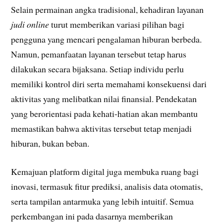
Selain permainan angka tradisional, kehadiran layanan
judi online
turut memberikan variasi pilihan bagi
pengguna yang mencari pengalaman hiburan berbeda.
Namun, pemanfaatan layanan tersebut tetap harus
dilakukan secara bijaksana. Setiap individu perlu
memiliki kontrol diri serta memahami konsekuensi dari
aktivitas yang melibatkan nilai finansial. Pendekatan
yang berorientasi pada kehati-hatian akan membantu
memastikan bahwa aktivitas tersebut tetap menjadi
hiburan, bukan beban.
Kemajuan platform digital juga membuka ruang bagi
inovasi, termasuk fitur prediksi, analisis data otomatis,
serta tampilan antarmuka yang lebih intuitif. Semua
perkembangan ini pada dasarnya memberikan