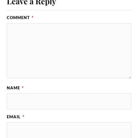
Leave a Reply
COMMENT
*
NAME
*
EMAIL
*