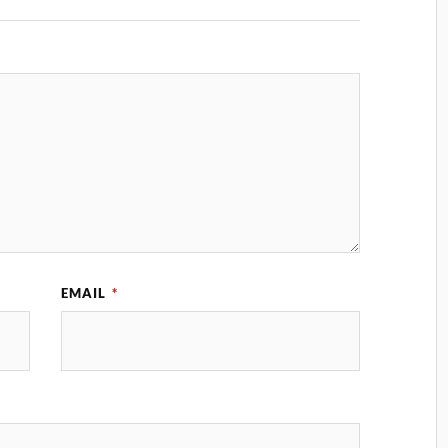
EMAIL
*