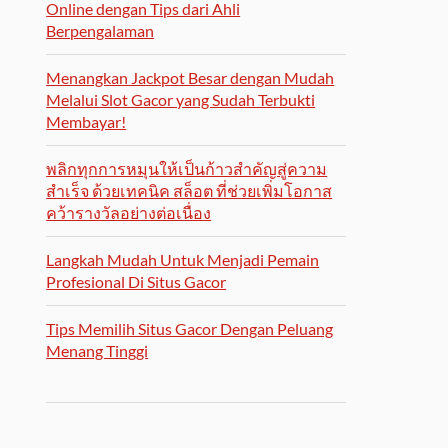
Online dengan Tips dari Ahli
Berpengalaman
Menangkan Jackpot Besar dengan Mudah
Melalui Slot Gacor yang Sudah Terbukti
Membayar!
พลิกทุกการหมุนให้เป็นก้าวสำคัญสู่ความ
สำเร็จ ด้วยเทคนิค สล็อต ที่ช่วยเพิ่มโอกาส
คว้ารางวัลอย่างต่อเนื่อง
Langkah Mudah Untuk Menjadi Pemain
Profesional Di Situs Gacor
Tips Memilih Situs Gacor Dengan Peluang
Menang Tinggi