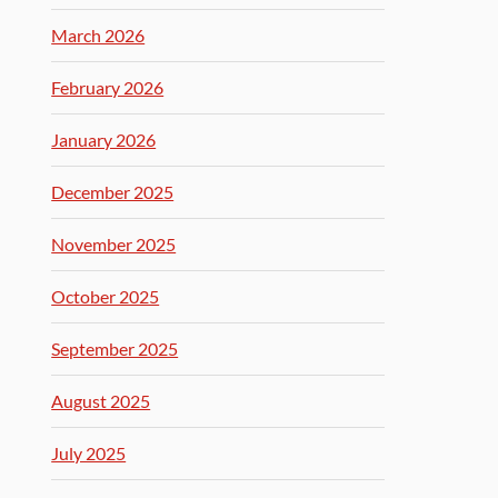
March 2026
February 2026
January 2026
December 2025
November 2025
October 2025
September 2025
August 2025
July 2025