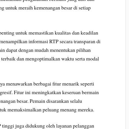
ang untuk meraih kemenangan besar di setiap
 penting untuk memastikan kualitas dan keadilan
 menampilkan informasi RTP secara transparan di
ain dapat dengan mudah menentukan pilihan
terbaik dan mengoptimalkan waktu serta modal
sanya menawarkan berbagai fitur menarik seperti
ogresif. Fitur ini meningkatkan keseruan bermain
nangan besar. Pemain disarankan selalu
ntuk memaksimalkan peluang menang mereka.
 tinggi juga didukung oleh layanan pelanggan