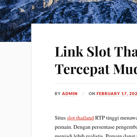
Link Slot Th
Tercepat Mu
BY
ADMIN
ON
FEBRUARY 17, 20
Situs
slot thailand
RTP tinggi menawar
pemain. Dengan persentase pengemba
menjadi lebih realistis. Pemain dapa