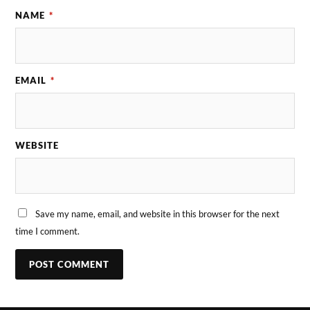
NAME
*
EMAIL
*
WEBSITE
Save my name, email, and website in this browser for the next
time I comment.