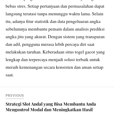
bebas stres. Setiap pertanyaan dan permasalahan dapat
langsung teratasi tanpa menunggu waktu lama. Selain
itu, adanya fitur statistik dan data pengeluaran angka
sebelumnya membantu pemain dalam analisis prediksi
angka jitu yang akurat. Dengan sistem yang transparan
dan adil, pengguna merasa lebih percaya diri saat
melakukan taruhan. Keberadaan situs togel gacor yang
lengkap dan terpercaya menjadi solusi terbaik untuk
meraih kemenangan secara konsisten dan aman setiap
saat.
PREVIOUS
Strategi Slot Andal yang Bisa Membantu Anda
Mengontrol Modal dan Meningkatkan Hasil