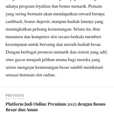
adanya program loyalitas dan bonus menarik. Pemain
yang sering bermain akan mendapatkan reward berupa
cashback, bonus deposit, maupun hadiah lainnya yang
meningkatkan peluang kemenangan. Selain itu, fitur
turnamen dan kompetisi slot secara berkala memberi
kesempatan untuk bersaing dan meraih hadiah besar.
Dengan berbagai promosi menarik dan sistem yang adil,
situs gacor menjadi pilihan utama bagi mereka yang
serius mengejar kemenangan besar sambil menikmati
sensasi bermain slot online.
PREVIOUS
Platform Judi Online Premium 2025 dengan Bonus
Besar dan Aman