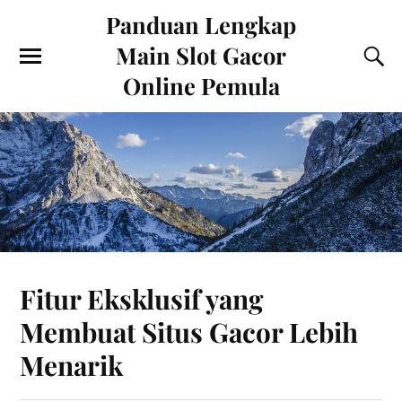
Panduan Lengkap
Main Slot Gacor
Online Pemula
Fitur Eksklusif yang
Membuat Situs Gacor Lebih
Menarik