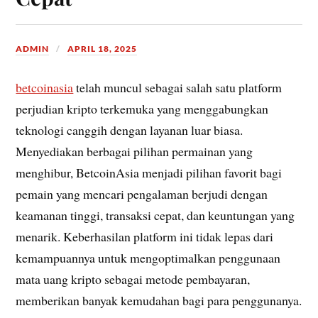
ADMIN
APRIL 18, 2025
betcoinasia
telah muncul sebagai salah satu platform
perjudian kripto terkemuka yang menggabungkan
teknologi canggih dengan layanan luar biasa.
Menyediakan berbagai pilihan permainan yang
menghibur, BetcoinAsia menjadi pilihan favorit bagi
pemain yang mencari pengalaman berjudi dengan
keamanan tinggi, transaksi cepat, dan keuntungan yang
menarik. Keberhasilan platform ini tidak lepas dari
kemampuannya untuk mengoptimalkan penggunaan
mata uang kripto sebagai metode pembayaran,
memberikan banyak kemudahan bagi para penggunanya.