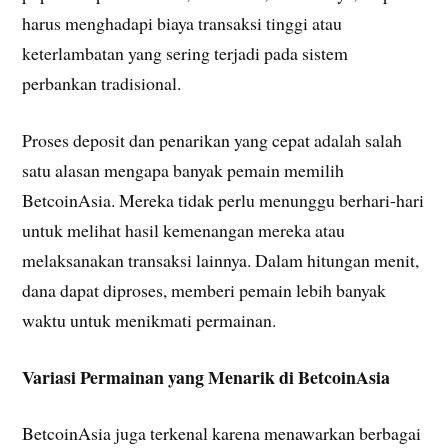
harus menghadapi biaya transaksi tinggi atau
keterlambatan yang sering terjadi pada sistem
perbankan tradisional.
Proses deposit dan penarikan yang cepat adalah salah
satu alasan mengapa banyak pemain memilih
BetcoinAsia. Mereka tidak perlu menunggu berhari-hari
untuk melihat hasil kemenangan mereka atau
melaksanakan transaksi lainnya. Dalam hitungan menit,
dana dapat diproses, memberi pemain lebih banyak
waktu untuk menikmati permainan.
Variasi Permainan yang Menarik di BetcoinAsia
BetcoinAsia juga terkenal karena menawarkan berbagai