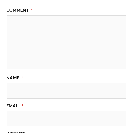
COMMENT
*
NAME
*
EMAIL
*