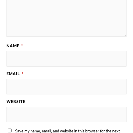
NAME
*
EMAIL
*
WEBSITE
Save my name, email, and website in this browser for the next