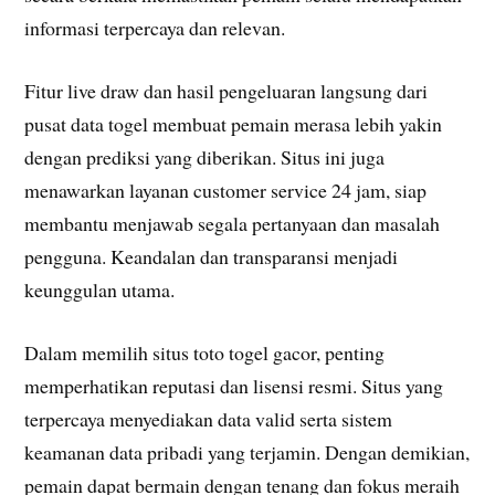
informasi terpercaya dan relevan.
Fitur live draw dan hasil pengeluaran langsung dari
pusat data togel membuat pemain merasa lebih yakin
dengan prediksi yang diberikan. Situs ini juga
menawarkan layanan customer service 24 jam, siap
membantu menjawab segala pertanyaan dan masalah
pengguna. Keandalan dan transparansi menjadi
keunggulan utama.
Dalam memilih situs toto togel gacor, penting
memperhatikan reputasi dan lisensi resmi. Situs yang
terpercaya menyediakan data valid serta sistem
keamanan data pribadi yang terjamin. Dengan demikian,
pemain dapat bermain dengan tenang dan fokus meraih