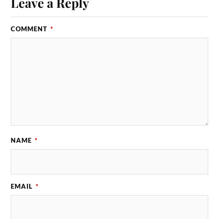
Leave a Reply
COMMENT
*
NAME
*
EMAIL
*