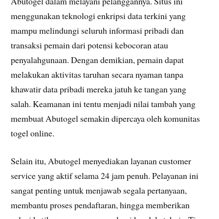
Abutogel dalam melayani pelanggannya. Situs ini
menggunakan teknologi enkripsi data terkini yang
mampu melindungi seluruh informasi pribadi dan
transaksi pemain dari potensi kebocoran atau
penyalahgunaan. Dengan demikian, pemain dapat
melakukan aktivitas taruhan secara nyaman tanpa
khawatir data pribadi mereka jatuh ke tangan yang
salah. Keamanan ini tentu menjadi nilai tambah yang
membuat Abutogel semakin dipercaya oleh komunitas
togel online.
Selain itu, Abutogel menyediakan layanan customer
service yang aktif selama 24 jam penuh. Pelayanan ini
sangat penting untuk menjawab segala pertanyaan,
membantu proses pendaftaran, hingga memberikan