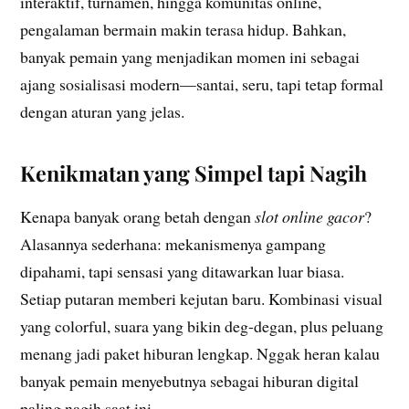
interaktif, turnamen, hingga komunitas online,
pengalaman bermain makin terasa hidup. Bahkan,
banyak pemain yang menjadikan momen ini sebagai
ajang sosialisasi modern—santai, seru, tapi tetap formal
dengan aturan yang jelas.
Kenikmatan yang Simpel tapi Nagih
Kenapa banyak orang betah dengan
slot online gacor
?
Alasannya sederhana: mekanismenya gampang
dipahami, tapi sensasi yang ditawarkan luar biasa.
Setiap putaran memberi kejutan baru. Kombinasi visual
yang colorful, suara yang bikin deg-degan, plus peluang
menang jadi paket hiburan lengkap. Nggak heran kalau
banyak pemain menyebutnya sebagai hiburan digital
paling nagih saat ini.