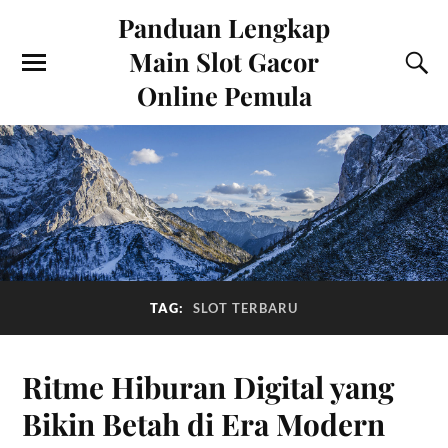
Panduan Lengkap
Main Slot Gacor
Online Pemula
TAG:
SLOT TERBARU
Ritme Hiburan Digital yang
Bikin Betah di Era Modern