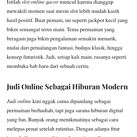
Istilah
slot online gacor
muncul karena dianggap
mewakili momen saat mesin slot lebih mudah kasih
hasil positif. Buat pemain, ini seperti jackpot kecil yang
bikin semangat terus main. Tema permainan yang
beragam juga bikin pengalaman semakin menarik,
mulai dari petualangan fantasi, budaya klasik, hingga
konsep futuristik. Jadi, setiap kali main, rasanya seperti
membuka bab baru dari sebuah cerita.
Judi Online Sebagai Hiburan Modern
Judi online
kini nggak cuma dipandang sebagai
permainan berhadiah, tapi juga sarana hiburan digital
yang fun. Banyak orang menikmatinya sebagai cara
melepas penat setelah rutinitas. Dengan adanya fitur