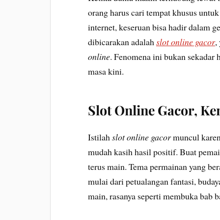
orang harus cari tempat khusus untu
internet, keseruan bisa hadir dalam g
dibicarakan adalah
slot online gacor
,
online
. Fenomena ini bukan sekadar hy
masa kini.
Slot Online Gacor, Ke
Istilah
slot online gacor
muncul karen
mudah kasih hasil positif. Buat pemai
terus main. Tema permainan yang be
mulai dari petualangan fantasi, budaya 
main, rasanya seperti membuka bab ba