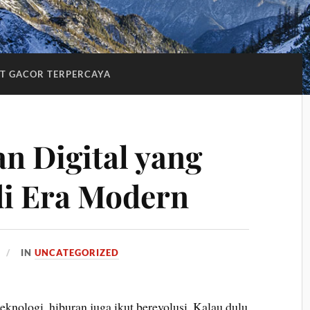
OT GACOR TERPERCAYA
n Digital yang
di Era Modern
IN
UNCATEGORIZED
eknologi, hiburan juga ikut berevolusi. Kalau dulu