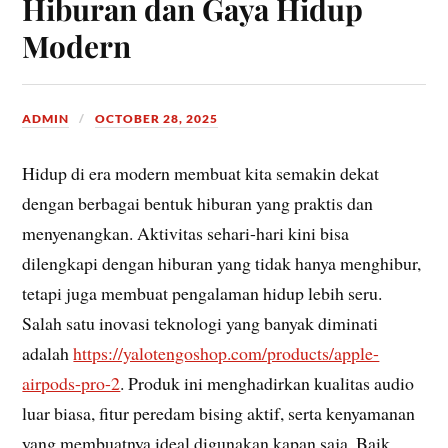
Hiburan dan Gaya Hidup
Modern
ADMIN
OCTOBER 28, 2025
Hidup di era modern membuat kita semakin dekat
dengan berbagai bentuk hiburan yang praktis dan
menyenangkan. Aktivitas sehari-hari kini bisa
dilengkapi dengan hiburan yang tidak hanya menghibur,
tetapi juga membuat pengalaman hidup lebih seru.
Salah satu inovasi teknologi yang banyak diminati
adalah
https://yalotengoshop.com/products/apple-
airpods-pro-2
. Produk ini menghadirkan kualitas audio
luar biasa, fitur peredam bising aktif, serta kenyamanan
yang membuatnya ideal digunakan kapan saja. Baik