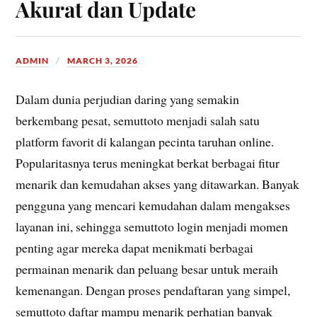
Akurat dan Update
ADMIN
MARCH 3, 2026
Dalam dunia perjudian daring yang semakin
berkembang pesat, semuttoto menjadi salah satu
platform favorit di kalangan pecinta taruhan online.
Popularitasnya terus meningkat berkat berbagai fitur
menarik dan kemudahan akses yang ditawarkan. Banyak
pengguna yang mencari kemudahan dalam mengakses
layanan ini, sehingga semuttoto login menjadi momen
penting agar mereka dapat menikmati berbagai
permainan menarik dan peluang besar untuk meraih
kemenangan. Dengan proses pendaftaran yang simpel,
semuttoto daftar mampu menarik perhatian banyak