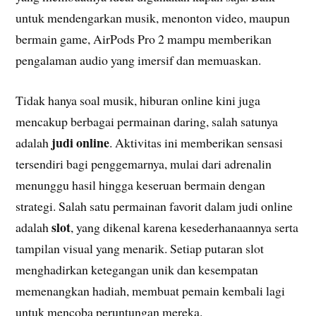
untuk mendengarkan musik, menonton video, maupun
bermain game, AirPods Pro 2 mampu memberikan
pengalaman audio yang imersif dan memuaskan.
Tidak hanya soal musik, hiburan online kini juga
mencakup berbagai permainan daring, salah satunya
judi online
adalah
. Aktivitas ini memberikan sensasi
tersendiri bagi penggemarnya, mulai dari adrenalin
menunggu hasil hingga keseruan bermain dengan
strategi. Salah satu permainan favorit dalam judi online
slot
adalah
, yang dikenal karena kesederhanaannya serta
tampilan visual yang menarik. Setiap putaran slot
menghadirkan ketegangan unik dan kesempatan
memenangkan hadiah, membuat pemain kembali lagi
untuk mencoba peruntungan mereka.