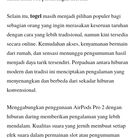
togel
Selain itu,
masih menjadi pilihan populer bagi
sebagian orang yang ingin merasakan keseruan taruhan
dengan cara yang lebih tradisional, namun kini tersedia
secara online. Kemudahan akses, kenyamanan bermain
dari rumah, dan sensasi menunggu pengumuman hasil
menjadi daya tarik tersendiri. Perpaduan antara hiburan
modern dan tradisi ini menciptakan pengalaman yang
menyenangkan dan berbeda dari sekadar hiburan
konvensional.
Menggabungkan penggunaan AirPods Pro 2 dengan
hiburan daring memberikan pengalaman yang lebih
mendalam. Kualitas suara yang jernih membuat setiap
efek suara dalam permainan slot atau pengumuman