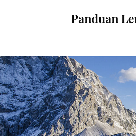
Panduan Len