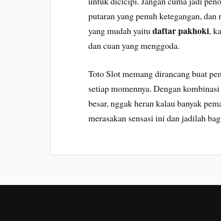
untuk dicicipi. Jangan cuma jadi pen
putaran yang penuh ketegangan, dan
daftar pakhoki
yang mudah yaitu
, k
dan cuan yang menggoda.
Toto Slot memang dirancang buat pe
setiap momennya. Dengan kombinasi 
besar, nggak heran kalau banyak pemai
merasakan sensasi ini dan jadilah ba