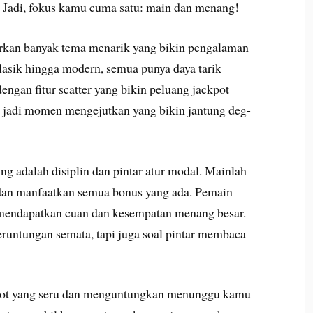
 Jadi, fokus kamu cuma satu: main dan menang!
arkan banyak tema menarik yang bikin pengalaman
asik hingga modern, semua punya daya tarik
dengan fitur scatter yang bikin peluang jackpot
isa jadi momen mengejutkan yang bikin jantung deg-
ing adalah disiplin dan pintar atur modal. Mainlah
 dan manfaatkan semua bonus yang ada. Pemain
g mendapatkan cuan dan kesempatan menang besar.
eruntungan semata, tapi juga soal pintar membaca
 Slot yang seru dan menguntungkan menunggu kamu