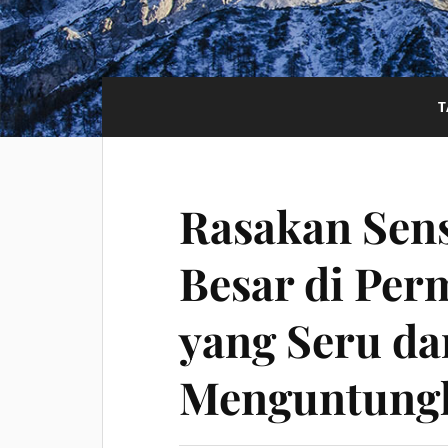
T
Rasakan Sen
Besar di Per
yang Seru da
Menguntung