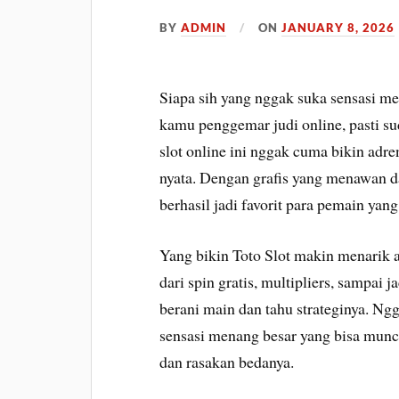
BY
ADMIN
ON
JANUARY 8, 2026
Siapa sih yang nggak suka sensasi m
kamu penggemar judi online, pasti su
slot online ini nggak cuma bikin adre
nyata. Dengan grafis yang menawan da
berhasil jadi favorit para pemain yan
Yang bikin Toto Slot makin menarik a
dari spin gratis, multipliers, sampai 
berani main dan tahu strateginya. Ng
sensasi menang besar yang bisa muncu
dan rasakan bedanya.