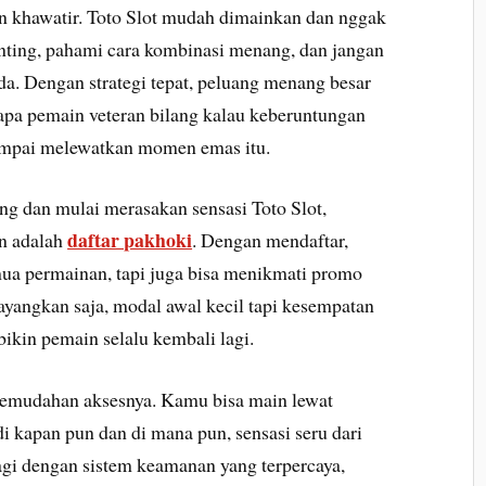
n khawatir. Toto Slot mudah dimainkan dan nggak
enting, pahami cara kombinasi menang, dan jangan
a. Dengan strategi tepat, peluang menang besar
pa pemain veteran bilang kalau keberuntungan
 sampai melewatkan momen emas itu.
ng dan mulai merasakan sensasi Toto Slot,
daftar pakhoki
an adalah
. Dengan mendaftar,
ua permainan, tapi juga bisa menikmati promo
ayangkan saja, modal awal kecil tapi kesempatan
bikin pemain selalu kembali lagi.
a kemudahan aksesnya. Kamu bisa main lewat
di kapan pun dan di mana pun, sensasi seru dari
agi dengan sistem keamanan yang terpercaya,