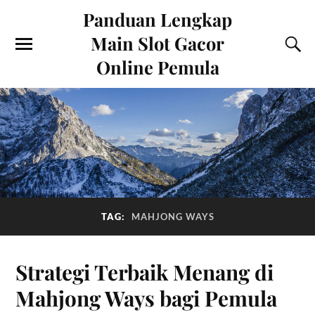
Panduan Lengkap
Main Slot Gacor
Online Pemula
TAG:
MAHJONG WAYS
Strategi Terbaik Menang di
Mahjong Ways bagi Pemula