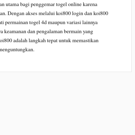
an utama bagi penggemar togel online karena
n. Dengan akses melalui koi800 login dan koi800
ati permainan togel 4d maupun variasi lainnya
ya keamanan dan pengalaman bermain yang
oi800 adalah langkah tepat untuk memastikan
n menguntungkan.