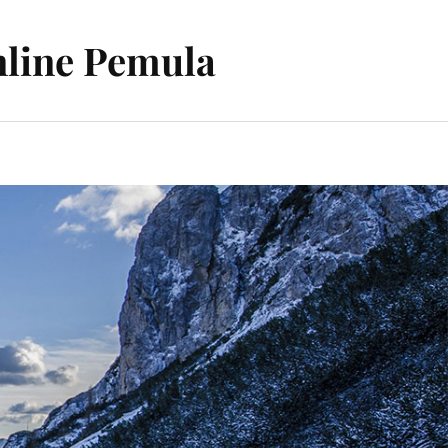
nline Pemula