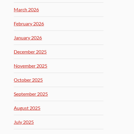
March 2026
February 2026
January 2026
December 2025
November 2025
October 2025
September 2025
August 2025
July 2025