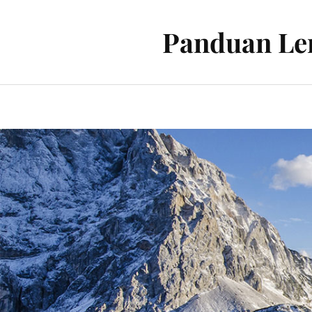
Panduan Len