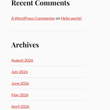
Recent Comments
A WordPress Commenter
on
Hello world!
Archives
August 2026
July 2026
June 2026
May 2026
April 2026