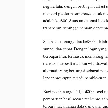
negara lain, dengan berbagai variasi 
mencari platform terpercaya untuk me
adalah koi800. Situs ini dikenal lua
transparan, sehingga pemain dapat m
Salah satu keunggulan koi800 adalah
simpel dan cepat. Dengan login yang 
berbagai fitur, termasuk memasang ta
transaksi deposit maupun withdrawal.
alternatif yang berfungsi sebagai pen
lancar meskipun terjadi pemblokiran d
Bagi pecinta togel 4d, koi800 togel 
pembaruan hasil secara real-time, s
terbaru. Keamanan data dan dana juga