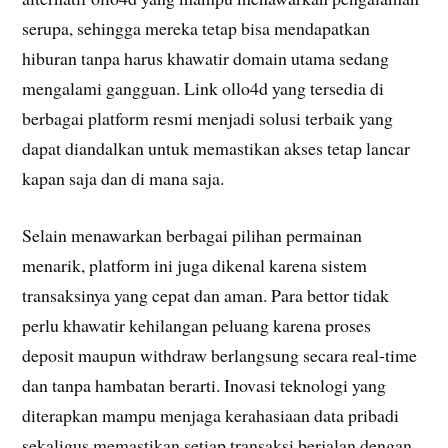
serupa, sehingga mereka tetap bisa mendapatkan
hiburan tanpa harus khawatir domain utama sedang
mengalami gangguan. Link ollo4d yang tersedia di
berbagai platform resmi menjadi solusi terbaik yang
dapat diandalkan untuk memastikan akses tetap lancar
kapan saja dan di mana saja.
Selain menawarkan berbagai pilihan permainan
menarik, platform ini juga dikenal karena sistem
transaksinya yang cepat dan aman. Para bettor tidak
perlu khawatir kehilangan peluang karena proses
deposit maupun withdraw berlangsung secara real-time
dan tanpa hambatan berarti. Inovasi teknologi yang
diterapkan mampu menjaga kerahasiaan data pribadi
sekaligus memastikan setiap transaksi berjalan dengan