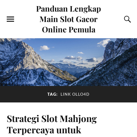
Panduan Lengkap
Main Slot Gacor
Online Pemula
TAG:
LINK OLLO4D
Strategi Slot Mahjong
Terpercaya untuk