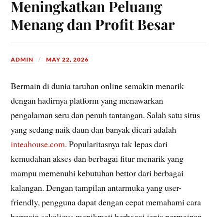
Meningkatkan Peluang
Menang dan Profit Besar
ADMIN
MAY 22, 2026
Bermain di dunia taruhan online semakin menarik
dengan hadirnya platform yang menawarkan
pengalaman seru dan penuh tantangan. Salah satu situs
yang sedang naik daun dan banyak dicari adalah
inteahouse.com
. Popularitasnya tak lepas dari
kemudahan akses dan berbagai fitur menarik yang
mampu memenuhi kebutuhan bettor dari berbagai
kalangan. Dengan tampilan antarmuka yang user-
friendly, pengguna dapat dengan cepat memahami cara
bermain sekaligus menikmati berbagai jenis permainan