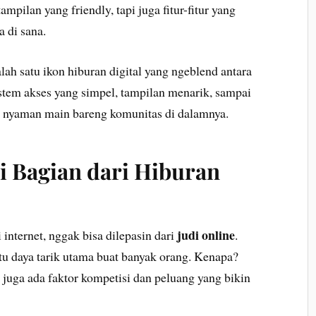
pilan yang friendly, tapi juga fitur-fitur yang
 di sana.
lah satu ikon hiburan digital yang ngeblend antara
istem akses yang simpel, tampilan menarik, sampai
ja nyaman main bareng komunitas di dalamnya.
i Bagian dari Hiburan
judi online
internet, nggak bisa dilepasin dari
.
tu daya tarik utama buat banyak orang. Kenapa?
 juga ada faktor kompetisi dan peluang yang bikin