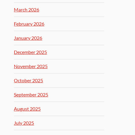
March 2026
February 2026
January 2026
December 2025
November 2025
October 2025
September 2025
August 2025
July 2025