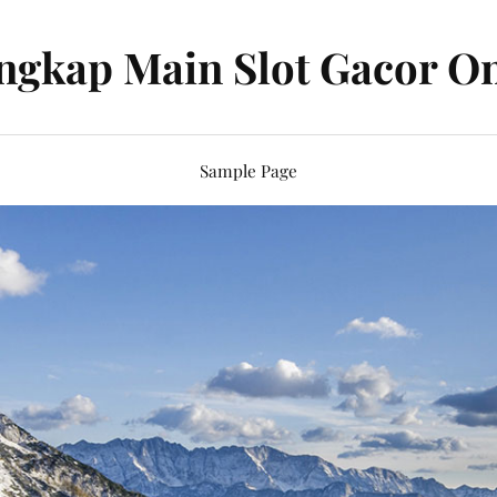
gkap Main Slot Gacor O
Sample Page