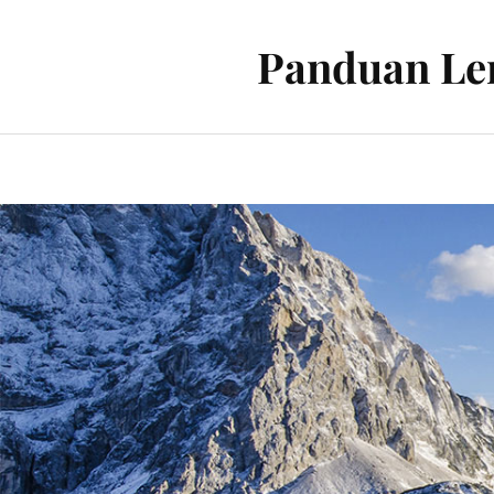
Panduan Len