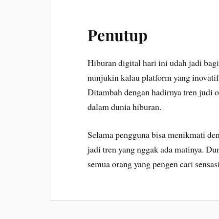
Penutup
Hiburan digital hari ini udah jadi b
nunjukin kalau platform yang inovatif 
Ditambah dengan hadirnya tren judi o
dalam dunia hiburan.
Selama pengguna bisa menikmati denga
jadi tren yang nggak ada matinya. D
semua orang yang pengen cari sensasi,