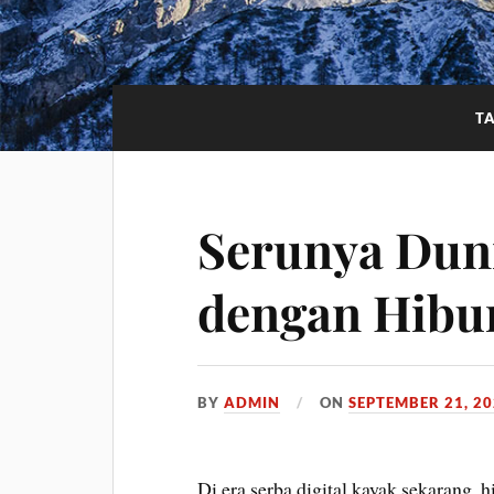
T
Serunya Duni
dengan Hibur
BY
ADMIN
ON
SEPTEMBER 21, 2
Di era serba digital kayak sekarang, 