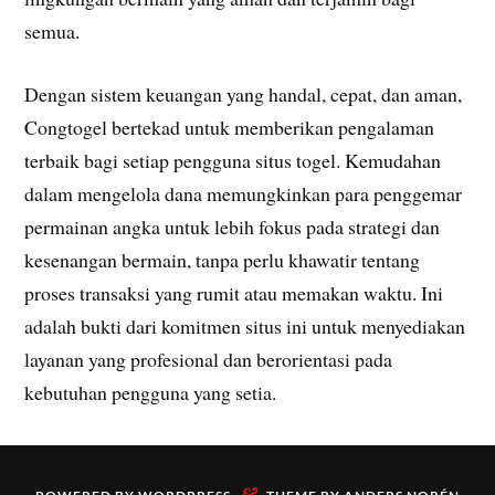
semua.
Dengan sistem keuangan yang handal, cepat, dan aman,
Congtogel bertekad untuk memberikan pengalaman
terbaik bagi setiap pengguna situs togel. Kemudahan
dalam mengelola dana memungkinkan para penggemar
permainan angka untuk lebih fokus pada strategi dan
kesenangan bermain, tanpa perlu khawatir tentang
proses transaksi yang rumit atau memakan waktu. Ini
adalah bukti dari komitmen situs ini untuk menyediakan
layanan yang profesional dan berorientasi pada
kebutuhan pengguna yang setia.