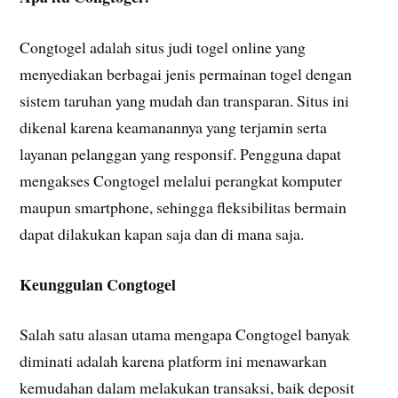
Congtogel adalah situs judi togel online yang
menyediakan berbagai jenis permainan togel dengan
sistem taruhan yang mudah dan transparan. Situs ini
dikenal karena keamanannya yang terjamin serta
layanan pelanggan yang responsif. Pengguna dapat
mengakses Congtogel melalui perangkat komputer
maupun smartphone, sehingga fleksibilitas bermain
dapat dilakukan kapan saja dan di mana saja.
Keunggulan Congtogel
Salah satu alasan utama mengapa Congtogel banyak
diminati adalah karena platform ini menawarkan
kemudahan dalam melakukan transaksi, baik deposit