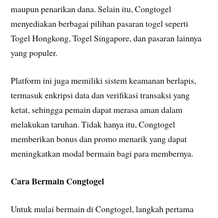
maupun penarikan dana. Selain itu, Congtogel
menyediakan berbagai pilihan pasaran togel seperti
Togel Hongkong, Togel Singapore, dan pasaran lainnya
yang populer.
Platform ini juga memiliki sistem keamanan berlapis,
termasuk enkripsi data dan verifikasi transaksi yang
ketat, sehingga pemain dapat merasa aman dalam
melakukan taruhan. Tidak hanya itu, Congtogel
memberikan bonus dan promo menarik yang dapat
meningkatkan modal bermain bagi para membernya.
Cara Bermain Congtogel
Untuk mulai bermain di Congtogel, langkah pertama