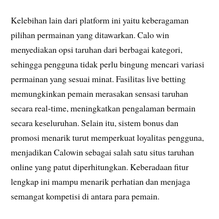
Kelebihan lain dari platform ini yaitu keberagaman
pilihan permainan yang ditawarkan. Calo win
menyediakan opsi taruhan dari berbagai kategori,
sehingga pengguna tidak perlu bingung mencari variasi
permainan yang sesuai minat. Fasilitas live betting
memungkinkan pemain merasakan sensasi taruhan
secara real-time, meningkatkan pengalaman bermain
secara keseluruhan. Selain itu, sistem bonus dan
promosi menarik turut memperkuat loyalitas pengguna,
menjadikan Calowin sebagai salah satu situs taruhan
online yang patut diperhitungkan. Keberadaan fitur
lengkap ini mampu menarik perhatian dan menjaga
semangat kompetisi di antara para pemain.