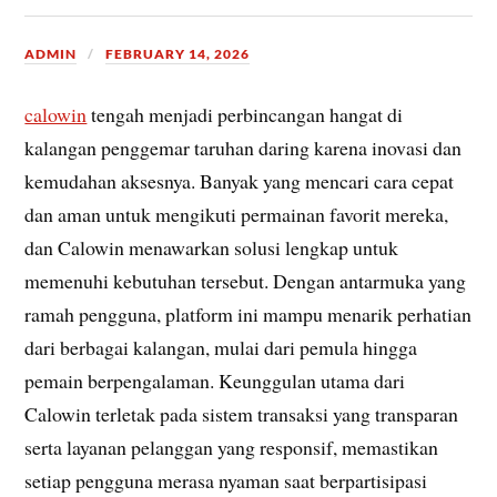
ADMIN
FEBRUARY 14, 2026
calowin
tengah menjadi perbincangan hangat di
kalangan penggemar taruhan daring karena inovasi dan
kemudahan aksesnya. Banyak yang mencari cara cepat
dan aman untuk mengikuti permainan favorit mereka,
dan Calowin menawarkan solusi lengkap untuk
memenuhi kebutuhan tersebut. Dengan antarmuka yang
ramah pengguna, platform ini mampu menarik perhatian
dari berbagai kalangan, mulai dari pemula hingga
pemain berpengalaman. Keunggulan utama dari
Calowin terletak pada sistem transaksi yang transparan
serta layanan pelanggan yang responsif, memastikan
setiap pengguna merasa nyaman saat berpartisipasi