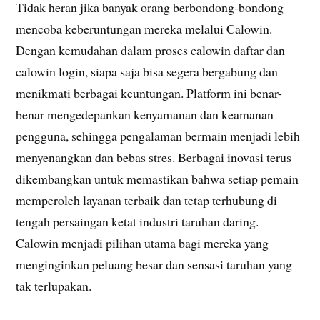
Tidak heran jika banyak orang berbondong-bondong
mencoba keberuntungan mereka melalui Calowin.
Dengan kemudahan dalam proses calowin daftar dan
calowin login, siapa saja bisa segera bergabung dan
menikmati berbagai keuntungan. Platform ini benar-
benar mengedepankan kenyamanan dan keamanan
pengguna, sehingga pengalaman bermain menjadi lebih
menyenangkan dan bebas stres. Berbagai inovasi terus
dikembangkan untuk memastikan bahwa setiap pemain
memperoleh layanan terbaik dan tetap terhubung di
tengah persaingan ketat industri taruhan daring.
Calowin menjadi pilihan utama bagi mereka yang
menginginkan peluang besar dan sensasi taruhan yang
tak terlupakan.