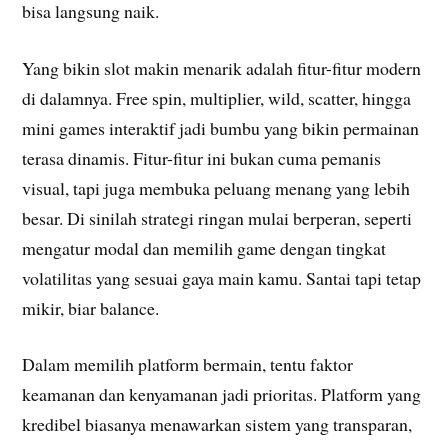
bisa langsung naik.
Yang bikin slot makin menarik adalah fitur-fitur modern
di dalamnya. Free spin, multiplier, wild, scatter, hingga
mini games interaktif jadi bumbu yang bikin permainan
terasa dinamis. Fitur-fitur ini bukan cuma pemanis
visual, tapi juga membuka peluang menang yang lebih
besar. Di sinilah strategi ringan mulai berperan, seperti
mengatur modal dan memilih game dengan tingkat
volatilitas yang sesuai gaya main kamu. Santai tapi tetap
mikir, biar balance.
Dalam memilih platform bermain, tentu faktor
keamanan dan kenyamanan jadi prioritas. Platform yang
kredibel biasanya menawarkan sistem yang transparan,