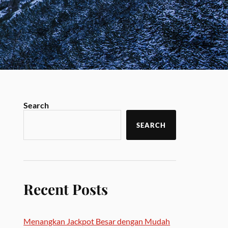
Search
SEARCH
Recent Posts
Menangkan Jackpot Besar dengan Mudah