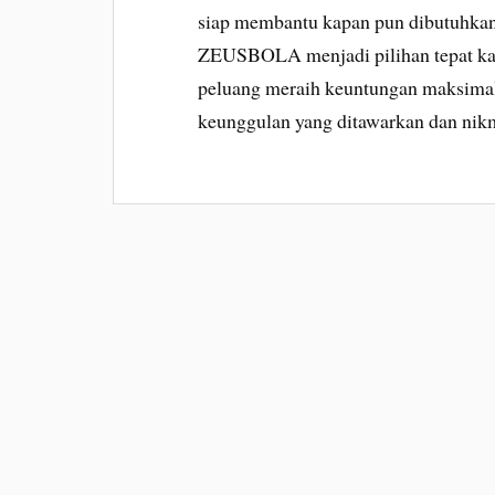
siap membantu kapan pun dibutuhkan. 
ZEUSBOLA menjadi pilihan tepat k
peluang meraih keuntungan maksimal
keunggulan yang ditawarkan dan nikm