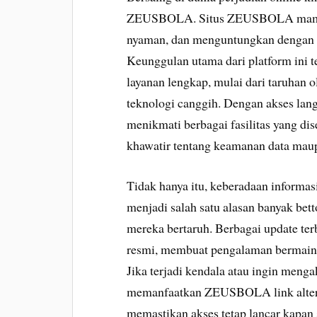
ZEUSBOLA. Situs ZEUSBOLA mampu
nyaman, dan menguntungkan dengan be
Keunggulan utama dari platform ini
layanan lengkap, mulai dari taruhan
teknologi canggih. Dengan akses la
menikmati berbagai fasilitas yang dis
khawatir tentang keamanan data maup
Tidak hanya itu, keberadaan inform
menjadi salah satu alasan banyak bet
mereka bertaruh. Berbagai update terb
resmi, membuat pengalaman bermai
Jika terjadi kendala atau ingin menga
memanfaatkan ZEUSBOLA link alternat
memastikan akses tetap lancar kapan s