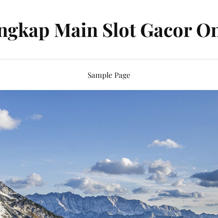
gkap Main Slot Gacor O
Sample Page