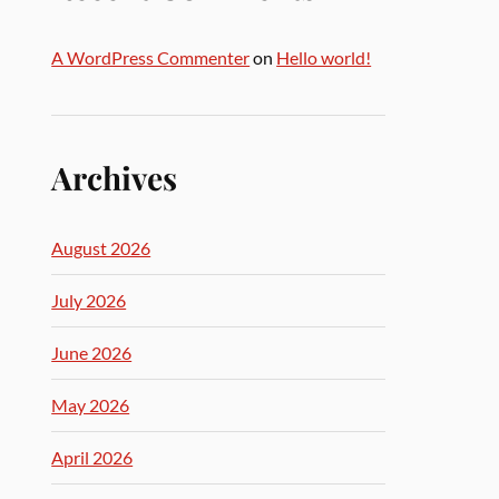
A WordPress Commenter
on
Hello world!
Archives
August 2026
July 2026
June 2026
May 2026
April 2026