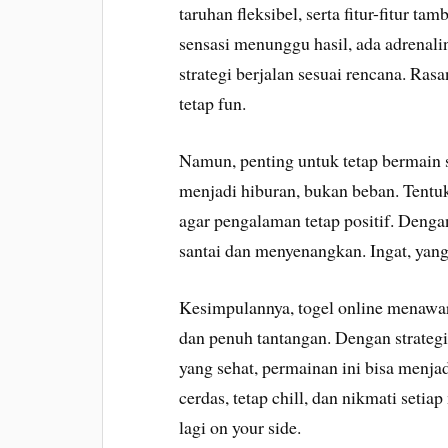
taruhan fleksibel, serta fitur-fitur
sensasi menunggu hasil, ada adrenali
strategi berjalan sesuai rencana. Rasa
tetap fun.
Namun, penting untuk tetap bermain 
menjadi hiburan, bukan beban. Tentu
agar pengalaman tetap positif. Denga
santai dan menyenangkan. Ingat, yang 
Kesimpulannya, togel online menawa
dan penuh tantangan. Dengan strategi
yang sehat, permainan ini bisa menjad
cerdas, tetap chill, dan nikmati seti
lagi on your side.