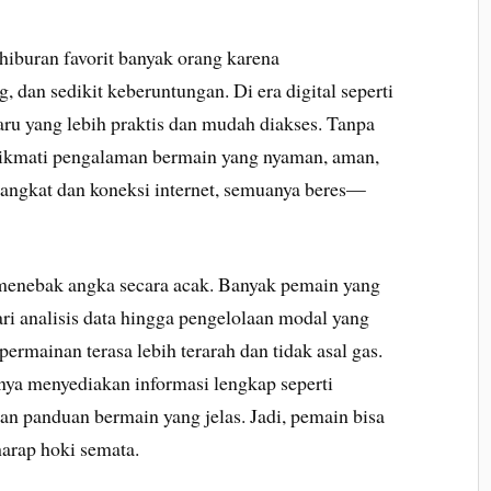
hiburan favorit banyak orang karena
, dan sedikit keberuntungan. Di era digital seperti
aru yang lebih praktis dan mudah diakses. Tanpa
nikmati pengalaman bermain yang nyaman, aman,
rangkat dan koneksi internet, semuanya beres—
 menebak angka secara acak. Banyak pemain yang
ri analisis data hingga pengelolaan modal yang
permainan terasa lebih terarah dan tidak asal gas.
nya menyediakan informasi lengkap seperti
 dan panduan bermain yang jelas. Jadi, pemain bisa
harap hoki semata.