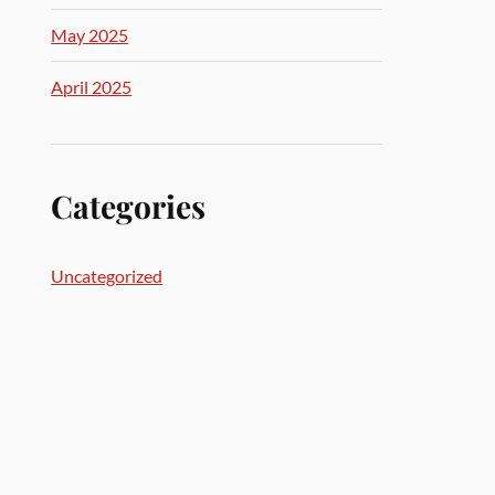
May 2025
April 2025
Categories
Uncategorized