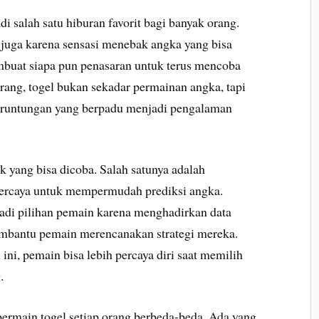
 salah satu hiburan favorit bagi banyak orang.
 juga karena sensasi menebak angka yang bisa
uat siapa pun penasaran untuk terus mencoba
rang, togel bukan sekadar permainan angka, tapi
keberuntungan yang berpadu menjadi pengalaman
ik yang bisa dicoba. Salah satunya adalah
ercaya untuk mempermudah prediksi angka.
adi pilihan pemain karena menghadirkan data
embantu pemain merencanakan strategi mereka.
ni, pemain bisa lebih percaya diri saat memilih
.
bermain togel setiap orang berbeda-beda. Ada yang