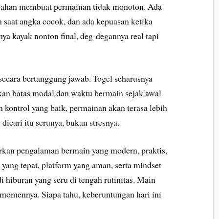
 tambahan membuat permainan tidak monoton. Ada
n saat angka cocok, dan ada kepuasan ketika
nya kayak nonton final, deg-degannya real tapi
secara bertanggung jawab. Togel seharusnya
kan batas modal dan waktu bermain sejak awal
n kontrol yang baik, permainan akan terasa lebih
dicari itu serunya, bukan stresnya.
rkan pengalaman bermain yang modern, praktis,
 yang tepat, platform yang aman, serta mindset
i hiburan yang seru di tengah rutinitas. Main
ap momennya. Siapa tahu, keberuntungan hari ini